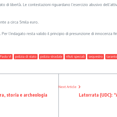
ato di libertà. Le contestazioni riguardano l’esercizio abusivo dell’atti
te a circa 5mila euro.
er l’indagato resta valido il principio di presunzione di innocenza fi
Paolo VI
polizia di stato
polizia stradale
rifiuti speciali
sequestro
taranto
Next Article
ura, storia e archeologia
Latorrata (UDC): 