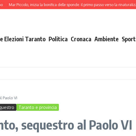
r Piccolo, inizia la bonifica delle sponde: il primo passo verso la rinaturalizzazione
e Elezioni Taranto
Politica
Cronaca
Ambiente
Sport
l Paolo VI
questro
Taranto e provincia
nto, sequestro al Paolo VI