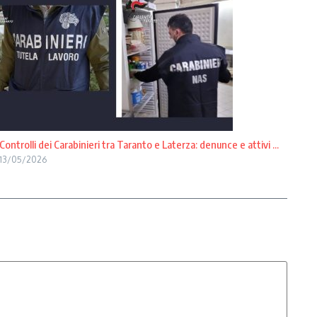
Controlli dei Carabinieri tra Taranto e Laterza: denunce e attivi ...
13/05/2026