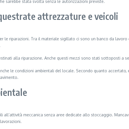
 che sarebbe stata svolta senza le autorizzazioni previste.
questrate attrezzature e veicoli
er le riparazioni. Tra il materiale sigillato ci sono un banco da lavoro
.
destinati alla riparazione. Anche questi mezzi sono stati sottoposti a s
a anche le condizioni ambientali del locale. Secondo quanto accertato, e
pavimento.
bientale
ucibili all’attività meccanica senza aree dedicate allo stoccaggio. Man
 lavorazioni.