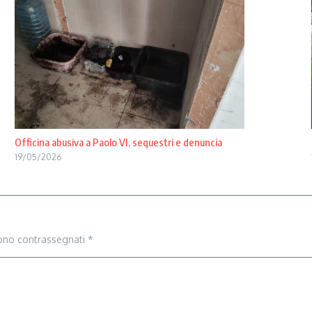
Officina abusiva a Paolo VI, sequestri e denuncia
19/05/2026
sono contrassegnati
*