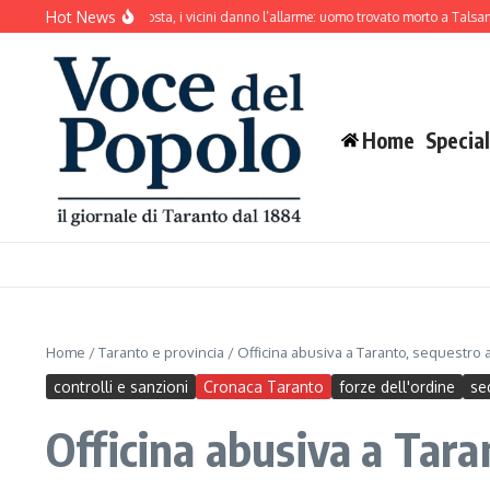
Salta al contenuto
Hot News
ne abbaia senza sosta, i vicini danno l’allarme: uomo trovato morto a Talsano
Ma
Home
Special
Home
/
Taranto e provincia
/
Officina abusiva a Taranto, sequestro a
controlli e sanzioni
Cronaca Taranto
forze dell'ordine
se
Officina abusiva a Tara