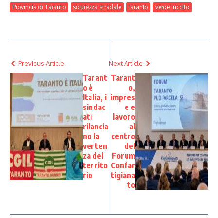
Provincia di Taranto
sicurezza stradale
taranto
verde incolto
Previous Article
Next Article
Tarant
Tarant
o è
o,
Italia, i
impres
sindac
e e
ati
lavoro
rilancia
al
no la
centro
verten
del
za del
Forum
territo
Confar
rio
tigiana
to