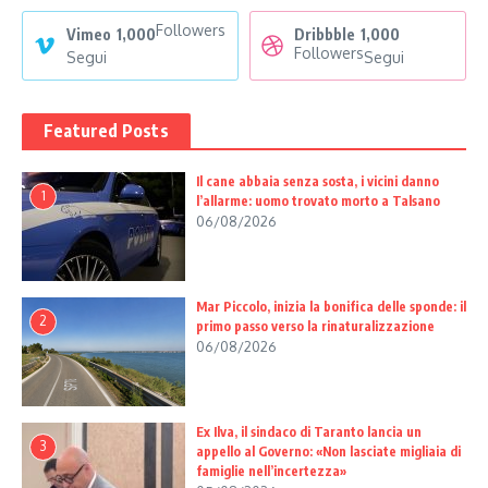
Followers
Vimeo
1,000
Dribbble
1,000
Followers
Segui
Segui
Featured Posts
Il cane abbaia senza sosta, i vicini danno
1
l’allarme: uomo trovato morto a Talsano
06/08/2026
Mar Piccolo, inizia la bonifica delle sponde: il
2
primo passo verso la rinaturalizzazione
06/08/2026
Ex Ilva, il sindaco di Taranto lancia un
3
appello al Governo: «Non lasciate migliaia di
famiglie nell’incertezza»