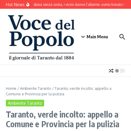
Salta al contenuto
Hot News
Il cane abbaia senza sosta, i vicini danno l’allarme: uomo trovato mort
Main Menu
Home
/
Ambiente Taranto
/
Taranto, verde incolto: appello a
Comune e Provincia per la pulizia
Ambiente Taranto
Taranto, verde incolto: appello a
Comune e Provincia per la pulizia