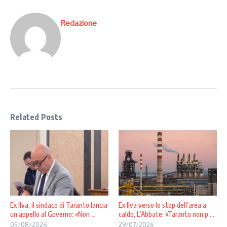
Redazione
Related Posts
Ex Ilva, il sindaco di Taranto lancia
Ex Ilva verso lo stop dell’area a
un appello al Governo: «Non ...
caldo, L’Abbate: «Taranto non p ...
05/08/2026
29/07/2026