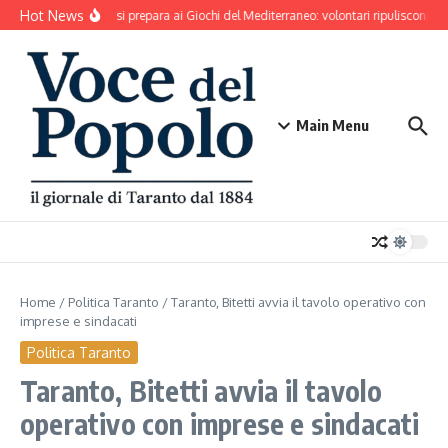
Salta al contenuto
Hot News
Taranto si prepara ai Giochi del Mediterraneo: volontari ripuliscono Pa
Main Menu
Home
/
Politica Taranto
/
Taranto, Bitetti avvia il tavolo operativo con
imprese e sindacati
Politica Taranto
Taranto, Bitetti avvia il tavolo
operativo con imprese e sindacati