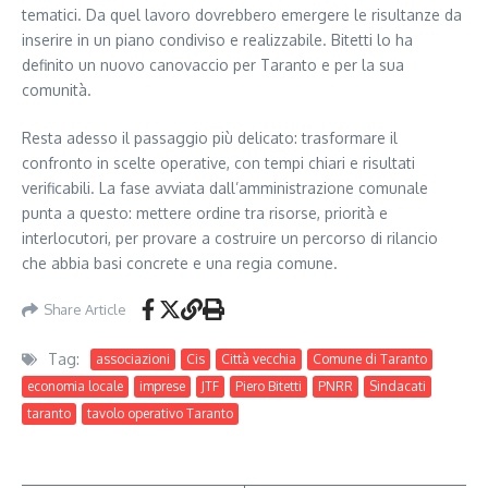
tematici. Da quel lavoro dovrebbero emergere le risultanze da
inserire in un piano condiviso e realizzabile. Bitetti lo ha
definito un nuovo canovaccio per Taranto e per la sua
comunità.
Resta adesso il passaggio più delicato: trasformare il
confronto in scelte operative, con tempi chiari e risultati
verificabili. La fase avviata dall’amministrazione comunale
punta a questo: mettere ordine tra risorse, priorità e
interlocutori, per provare a costruire un percorso di rilancio
che abbia basi concrete e una regia comune.
Share Article
Tag:
associazioni
Cis
Città vecchia
Comune di Taranto
economia locale
imprese
JTF
Piero Bitetti
PNRR
Sindacati
taranto
tavolo operativo Taranto