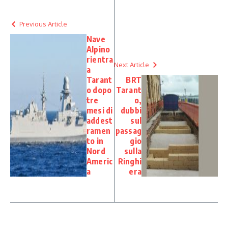
Previous Article
Nave
Alpino
rientra
Next Article
a
Tarant
BRT
o dopo
Tarant
tre
o,
mesi di
dubbi
addest
sul
ramen
passag
to in
gio
Nord
sulla
Americ
Ringhi
a
era