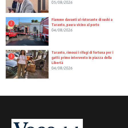
05/08/2026
Fiamme davanti al ristorante di sushi a
2
Taranto, paura vicino al porto
04/08/2026
Taranto, rimossi i rifugi di fortuna per i
3
gatti: primo intervento in piazza della
Libertà
04/08/2026