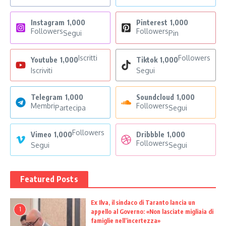
Instagram
1,000
Pinterest
1,000
Followers
Followers
Segui
Pin
Iscritti
Followers
Youtube
1,000
Tiktok
1,000
Iscriviti
Segui
Telegram
1,000
Soundcloud
1,000
Membri
Followers
Partecipa
Segui
Followers
Vimeo
1,000
Dribbble
1,000
Followers
Segui
Segui
Featured Posts
Ex Ilva, il sindaco di Taranto lancia un
1
appello al Governo: «Non lasciate migliaia di
famiglie nell’incertezza»