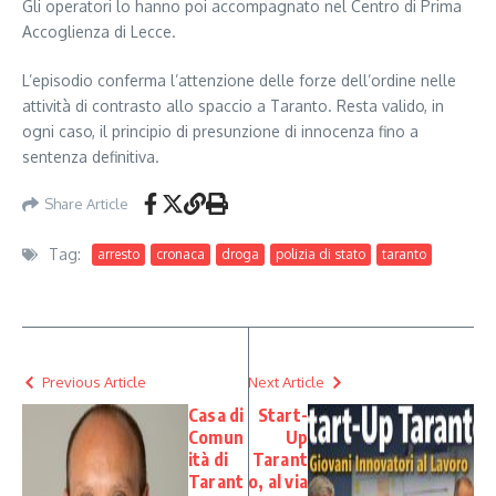
Gli operatori lo hanno poi accompagnato nel Centro di Prima
Accoglienza di Lecce.
L’episodio conferma l’attenzione delle forze dell’ordine nelle
attività di contrasto allo spaccio a Taranto. Resta valido, in
ogni caso, il principio di presunzione di innocenza fino a
sentenza definitiva.
Share Article
Tag:
arresto
cronaca
droga
polizia di stato
taranto
Previous Article
Next Article
Casa di
Start-
Comun
Up
ità di
Tarant
Tarant
o, al via