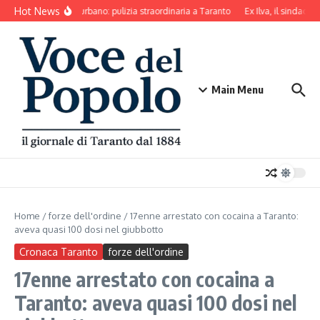
Salta al contenuto
Hot News
Decoro urbano: pulizia straordinaria a Taranto
Ex Ilva, il sindaco d
Main Menu
Home
/
forze dell'ordine
/
17enne arrestato con cocaina a Taranto:
aveva quasi 100 dosi nel giubbotto
Cronaca Taranto
forze dell'ordine
17enne arrestato con cocaina a
Taranto: aveva quasi 100 dosi nel