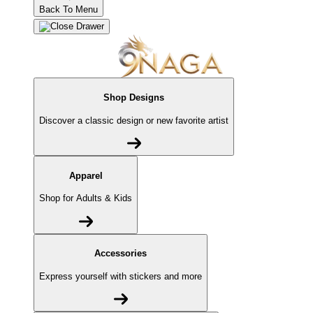
Back To Menu
Shop Designs
Discover a classic design or new favorite artist
Apparel
Shop for Adults & Kids
Accessories
Express yourself with stickers and more