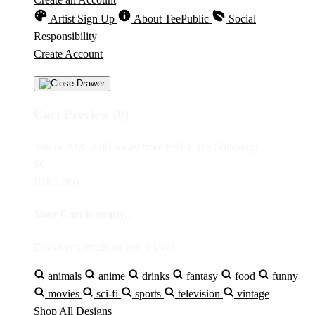
Artist Sign Up
About TeePublic
Social
Responsibility
Create Account
Cart Preview (0)
You're
IDR5,000
Away from
FREE US Shipping!
$0
IDR5,000
Your Cart is empty...
Discover something you'll love!
animals
anime
drinks
fantasy
food
funny
movies
sci-fi
sports
television
vintage
Shop All Designs