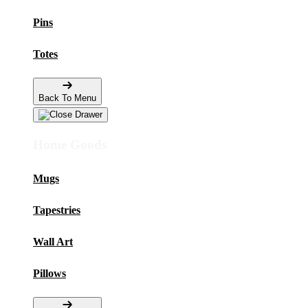
Pins
Totes
Back To Menu
Home Goods
Mugs
Tapestries
Wall Art
Pillows