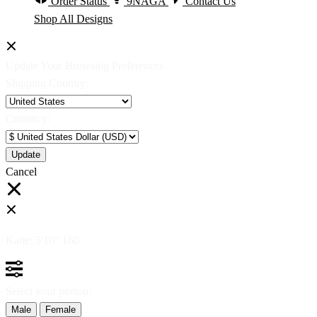
Order Status
9NAGA
Contact Us
Shop All Designs
Update Your Browsing Preferences
Shipping Country:
Currency:
Cancel
Katie:
5'10"
160
Select your person:
Male
Female