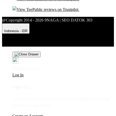
@Copyright 2014 - 2026 9NAGA | SEO DATOK 303
Indonesia - IDR
Product Safety
Intellectual Property Policy
CA: Do Not Sell My
Personal Information
Privacy Policy
Terms
Welcome Guest!
Log In
Sign Up
Create an account to save your favorite designs for viewing
anytime, on any device.
Create an Account