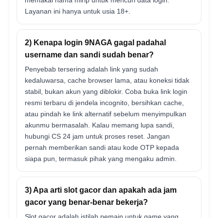
Layanan ini hanya untuk usia 18+.
2) Kenapa login 9NAGA gagal padahal
username dan sandi sudah benar?
Penyebab tersering adalah link yang sudah
kedaluwarsa, cache browser lama, atau koneksi tidak
stabil, bukan akun yang diblokir. Coba buka link login
resmi terbaru di jendela incognito, bersihkan cache,
atau pindah ke link alternatif sebelum menyimpulkan
akunmu bermasalah. Kalau memang lupa sandi,
hubungi CS 24 jam untuk proses reset. Jangan
pernah memberikan sandi atau kode OTP kepada
siapa pun, termasuk pihak yang mengaku admin.
3) Apa arti slot gacor dan apakah ada jam
gacor yang benar-benar bekerja?
Slot gacor adalah istilah pemain untuk game yang