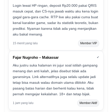
Login lewat HP ringan, deposit Rp20.000 pakai QRIS
masuk cepat, dan CS-nya jawab waktu aku kena login
gagal gara-gara cache. RTP live aku pakai cuma buat
kenal karakter game, sadar itu statistik teoretis, bukan
prediksi. Nyaman karena tidak ada yang menjanjikan
aku bakal menang.
15 menit yang lalu
Member VIP
Fajar Nugroho – Makassar
✔
Aku justru suka halaman ini jujur soal istilah gampang
menang dan anti kalah, jelas disebut tidak ada
garansinya. Link alternatifnya juga selalu update jadi
tetap bisa masuk walau domain utama diblokir. Aku
pasang batas harian dan berhenti kalau kena, tidak
pernah mengejar kekalahan. 18+ dan tetap bijak.
1 jam yang lalu
Member Aktif