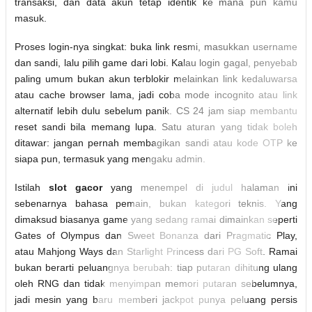
transaksi, dan data akun tetap identik ke mana pun kamu
masuk.
Proses login-nya singkat: buka link resmi, masukkan username
dan sandi, lalu pilih game dari lobi. Kalau login gagal, penyebab
paling umum bukan akun terblokir melainkan link kedaluwarsa
atau cache browser lama, jadi coba mode incognito atau link
alternatif lebih dulu sebelum panik. CS 24 jam siap membantu
reset sandi bila memang lupa. Satu aturan yang tidak boleh
ditawar: jangan pernah membagikan sandi atau kode OTP ke
siapa pun, termasuk yang mengaku admin.
Istilah
slot gacor
yang menempel di judul halaman ini
sebenarnya bahasa pemain, bukan kategori teknis. Yang
dimaksud biasanya game yang sedang ramai dimainkan seperti
Gates of Olympus dan Sweet Bonanza dari Pragmatic Play,
atau Mahjong Ways dan Starlight Princess dari PG Soft. Ramai
bukan berarti peluangnya berubah: tiap putaran dihitung ulang
oleh RNG dan tidak menyimpan memori putaran sebelumnya,
jadi mesin yang baru memberi jackpot punya peluang persis