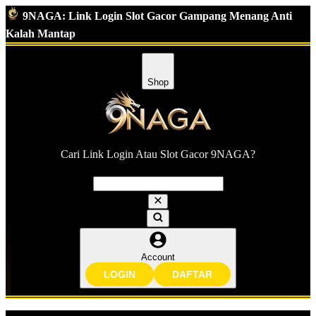
9NAGA: Link Login Slot Gacor Gampang Menang Anti
Kalah Mantap
Shop
Cari Link Login Atau Slot Gacor 9NAGA?
Account
LOGIN
DAFTAR