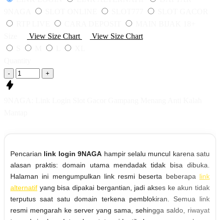
9NAGA
SLOT ONLINE
SLOT777
SLOT GACOR
RTP LIVE
CARA DEPOSIT
MAIN BIJAK 18+
Size
View Size Chart
View Size Chart
S
M
L
XL
Quantity
-
+
9NAGA: Link Login Slot Gacor Gampang Menang Anti Kalah
Mantap
Pencarian
link login 9NAGA
hampir selalu muncul karena satu
alasan praktis: domain utama mendadak tidak bisa dibuka.
Halaman ini mengumpulkan link resmi beserta beberapa
link
alternatif
yang bisa dipakai bergantian, jadi akses ke akun tidak
terputus saat satu domain terkena pemblokiran. Semua link
resmi mengarah ke server yang sama, sehingga saldo, riwayat