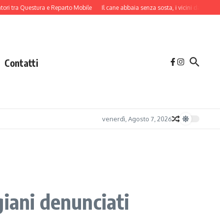
ra Questura e Reparto Mobile
Il cane abbaia senza sosta, i vicini danno l’allarme
Contatti
venerdì, Agosto 7, 2026
iani denunciati