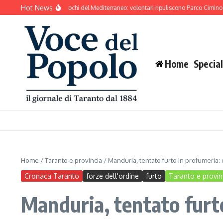
Salta al contenuto
Hot News
o si prepara ai Giochi del Mediterraneo: volontari ripuliscono Parco Cimino e l’area
Home
Special
Home
/
Taranto e provincia
/
Manduria, tentato furto in profumeria:
Cronaca Taranto
forze dell'ordine
furto
Taranto e provin
Manduria, tentato furt