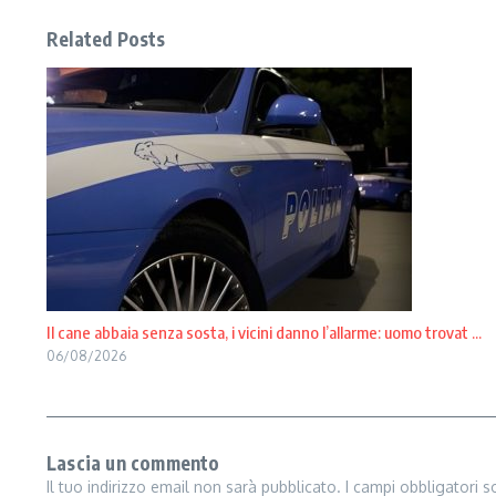
Related Posts
Il cane abbaia senza sosta, i vicini danno l’allarme: uomo trovat ...
06/08/2026
Lascia un commento
Il tuo indirizzo email non sarà pubblicato.
I campi obbligatori 