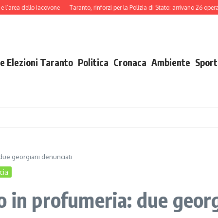
 dello Iacovone
Taranto, rinforzi per la Polizia di Stato: arrivano 26 operatori t
e Elezioni Taranto
Politica
Cronaca
Ambiente
Sport
 due georgiani denunciati
cia
o in profumeria: due georg