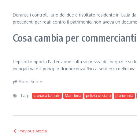
Durante i controlli, uno dei due è risultato residente in Italia 
precedenti per reati contro il patrimonio, non aveva un documen
Cosa cambia per commercianti 
L’episodio riporta l’attenzione sulla sicurezza dei negozi e sulle
indagati vale il principio di innocenza fino a sentenza definitiva.
Share Article
Tag:
cronaca taranto
Manduria
polizia di stato
profumeria
Previous Article