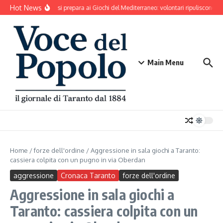
Salta al contenuto
Hot News
Taranto si prepara ai Giochi del Mediterraneo: volontari ripuliscono Pa
Main Menu
Home
/
forze dell'ordine
/
Aggressione in sala giochi a Taranto:
cassiera colpita con un pugno in via Oberdan
aggressione
Cronaca Taranto
forze dell'ordine
Aggressione in sala giochi a
Taranto: cassiera colpita con un