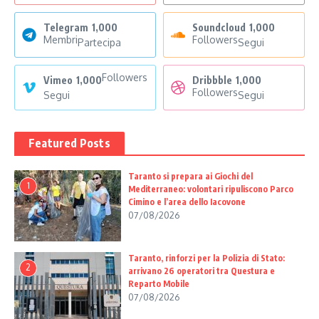
Telegram
1,000
Soundcloud
1,000
Membri
Followers
Partecipa
Segui
Followers
Vimeo
1,000
Dribbble
1,000
Followers
Segui
Segui
Featured Posts
Taranto si prepara ai Giochi del
1
Mediterraneo: volontari ripuliscono Parco
Cimino e l’area dello Iacovone
07/08/2026
Taranto, rinforzi per la Polizia di Stato:
2
arrivano 26 operatori tra Questura e
Reparto Mobile
07/08/2026