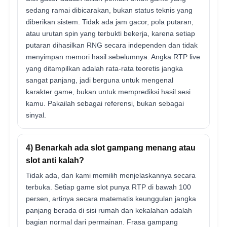
sedang ramai dibicarakan, bukan status teknis yang
diberikan sistem. Tidak ada jam gacor, pola putaran,
atau urutan spin yang terbukti bekerja, karena setiap
putaran dihasilkan RNG secara independen dan tidak
menyimpan memori hasil sebelumnya. Angka RTP live
yang ditampilkan adalah rata-rata teoretis jangka
sangat panjang, jadi berguna untuk mengenal
karakter game, bukan untuk memprediksi hasil sesi
kamu. Pakailah sebagai referensi, bukan sebagai
sinyal.
4) Benarkah ada slot gampang menang atau
slot anti kalah?
Tidak ada, dan kami memilih menjelaskannya secara
terbuka. Setiap game slot punya RTP di bawah 100
persen, artinya secara matematis keunggulan jangka
panjang berada di sisi rumah dan kekalahan adalah
bagian normal dari permainan. Frasa gampang