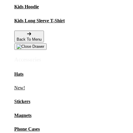
Kids Hoodie
Kids Long Sleeve T-Shirt
Back To Menu
Accessories
Hats
New!
Stickers
Magnets
Phone Cases