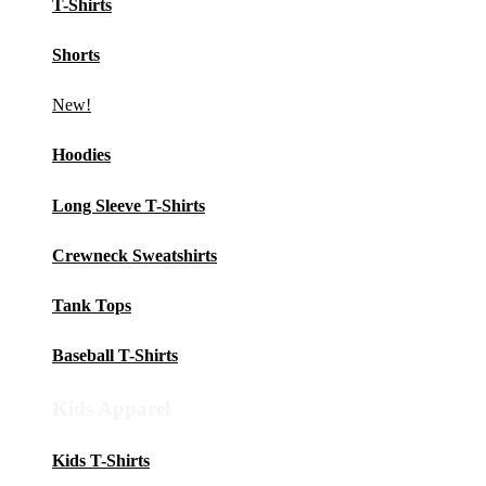
T-Shirts
Shorts
New!
Hoodies
Long Sleeve T-Shirts
Crewneck Sweatshirts
Tank Tops
Baseball T-Shirts
Kids Apparel
Kids T-Shirts