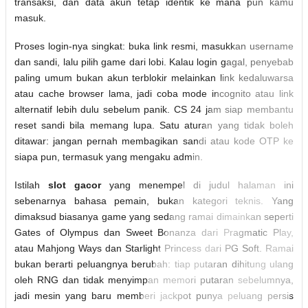
transaksi, dan data akun tetap identik ke mana pun kamu
masuk.
Proses login-nya singkat: buka link resmi, masukkan username
dan sandi, lalu pilih game dari lobi. Kalau login gagal, penyebab
paling umum bukan akun terblokir melainkan link kedaluwarsa
atau cache browser lama, jadi coba mode incognito atau link
alternatif lebih dulu sebelum panik. CS 24 jam siap membantu
reset sandi bila memang lupa. Satu aturan yang tidak boleh
ditawar: jangan pernah membagikan sandi atau kode OTP ke
siapa pun, termasuk yang mengaku admin.
Istilah
slot gacor
yang menempel di judul halaman ini
sebenarnya bahasa pemain, bukan kategori teknis. Yang
dimaksud biasanya game yang sedang ramai dimainkan seperti
Gates of Olympus dan Sweet Bonanza dari Pragmatic Play,
atau Mahjong Ways dan Starlight Princess dari PG Soft. Ramai
bukan berarti peluangnya berubah: tiap putaran dihitung ulang
oleh RNG dan tidak menyimpan memori putaran sebelumnya,
jadi mesin yang baru memberi jackpot punya peluang persis