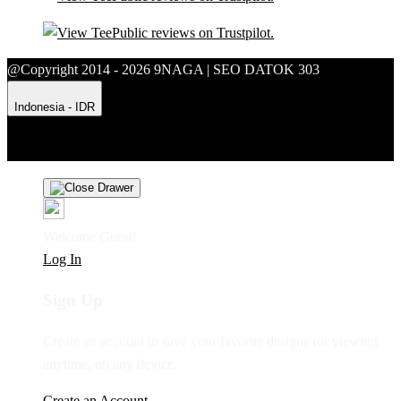
@Copyright 2014 - 2026 9NAGA | SEO DATOK 303
Indonesia - IDR
Product Safety
Intellectual Property Policy
CA: Do Not Sell My
Personal Information
Privacy Policy
Terms
Welcome Guest!
Log In
Sign Up
Create an account to save your favorite designs for viewing
anytime, on any device.
Create an Account