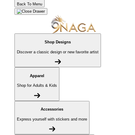
Back To Menu
Shop Designs
Discover a classic design or new favorite artist
Apparel
Shop for Adults & Kids
Accessories
Express yourself with stickers and more