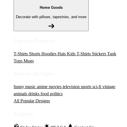
Home Goods
Decorate with pillows, tapestries, and more
Popular Products
T-Shirts
Shorts
Hoodies
Hats
Kids T-Shirts
Stickers
Tank
Tops
Mugs
Browse All Topics
funny
music
anime
movies
television
sports
sci-fi
vintage
animals
drinks
food
politics
All Popular Designs
Support