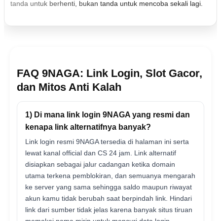
tanda untuk berhenti, bukan tanda untuk mencoba sekali lagi.
FAQ 9NAGA: Link Login, Slot Gacor,
dan Mitos Anti Kalah
1) Di mana link login 9NAGA yang resmi dan
kenapa link alternatifnya banyak?
Link login resmi 9NAGA tersedia di halaman ini serta
lewat kanal official dan CS 24 jam. Link alternatif
disiapkan sebagai jalur cadangan ketika domain
utama terkena pemblokiran, dan semuanya mengarah
ke server yang sama sehingga saldo maupun riwayat
akun kamu tidak berubah saat berpindah link. Hindari
link dari sumber tidak jelas karena banyak situs tiruan
memakai nama mirip untuk mencuri data login.