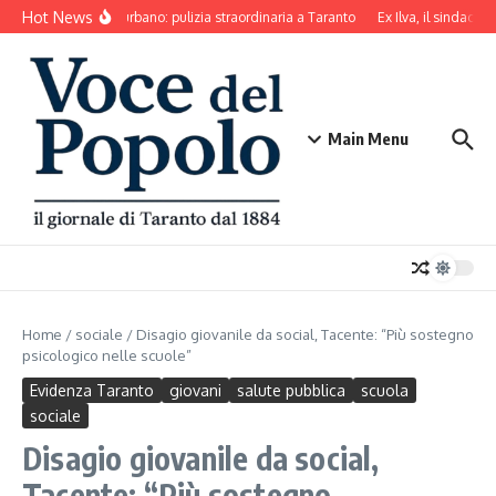
Salta al contenuto
Hot News
Decoro urbano: pulizia straordinaria a Taranto
Ex Ilva, il sindaco d
Main Menu
Home
/
sociale
/
Disagio giovanile da social, Tacente: “Più sostegno
psicologico nelle scuole”
Evidenza Taranto
giovani
salute pubblica
scuola
sociale
Disagio giovanile da social,
Tacente: “Più sostegno