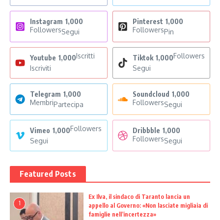
Instagram
1,000
Pinterest
1,000
Followers
Followers
Segui
Pin
Iscritti
Followers
Youtube
1,000
Tiktok
1,000
Iscriviti
Segui
Telegram
1,000
Soundcloud
1,000
Membri
Followers
Partecipa
Segui
Followers
Vimeo
1,000
Dribbble
1,000
Followers
Segui
Segui
Featured Posts
Ex Ilva, il sindaco di Taranto lancia un
1
appello al Governo: «Non lasciate migliaia di
famiglie nell’incertezza»