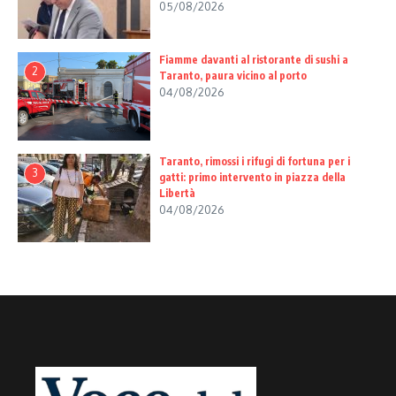
05/08/2026
Fiamme davanti al ristorante di sushi a
2
Taranto, paura vicino al porto
04/08/2026
Taranto, rimossi i rifugi di fortuna per i
3
gatti: primo intervento in piazza della
Libertà
04/08/2026