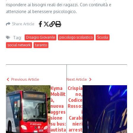
rispondere ai bisogni reali dei ragazzi. Con continuità e
attenzione al benessere psicologico.
Share Article
Tag:
Disagio Giovanile
psicologo scolastico
Scuola
social network
taranto
Previous Article
Next Article
Kyma
Crispia
Mobilit
no,
à,
Codice
nuova
Rosso:
aggres
i
sione
Carabi
su bus:
nieri
autista
arrest