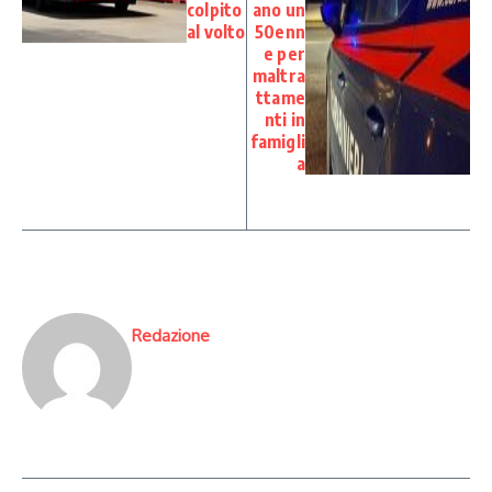
colpito
ano un
al volto
50enn
e per
maltra
ttame
nti in
famigli
a
Redazione