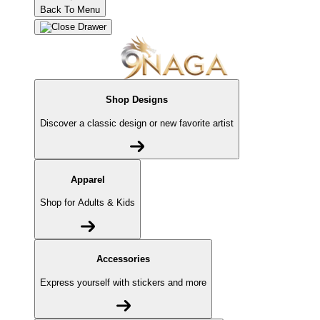
Back To Menu
Shop Designs
Discover a classic design or new favorite artist
Apparel
Shop for Adults & Kids
Accessories
Express yourself with stickers and more