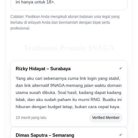
ini hanya untuk 18+.
Catatan: Pastikan Anda mengikuti aturan batasan usia legal yang
berlaku di wilayah Anda dan bermainlah dengan bijak serta
profesional.
Testimoni Pemain 9NAGA
Rizky Hidayat – Surabaya
✔
Yang aku cari sebenarnya cuma link login yang stabil,
dan link alternatif 9NAGA memang jalan waktu domain
utama susah dibuka. Soal hasil, kadang dapat kadang
tidak, dan aku sudah paham itu murni RNG. Buatku ini
hiburan dengan budget tetap, bukan cara cepat kaya.
10 menit yang lalu
Verified Member
Dimas Saputra – Semarang
✔