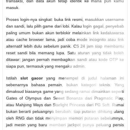
transaksi, dan data akun tetap identik ke mana pun kamu
masuk.
Proses login-nya singkat: buka link resmi, masukkan username
dan sandi, lalu pilih game dari lobi. Kalau login gagal, penyebab
paling umum bukan akun terblokir melainkan link kedaluwarsa
atau cache browser lama, jadi coba mode incognito atau link
alternatif lebih dulu sebelum panik. CS 24 jam siap membantu
reset sandi bila memang lupa. Satu aturan yang tidak boleh
ditawar: jangan pernah membagikan sandi atau kode OTP ke
siapa pun, termasuk yang mengaku admin.
Istilah
slot gacor
yang menempel di judul halaman ini
sebenarnya bahasa pemain, bukan kategori teknis. Yang
dimaksud biasanya game yang sedang ramai dimainkan seperti
Gates of Olympus dan Sweet Bonanza dari Pragmatic Play,
atau Mahjong Ways dan Starlight Princess dari PG Soft. Ramai
bukan berarti peluangnya berubah: tiap putaran dihitung ulang
oleh RNG dan tidak menyimpan memori putaran sebelumnya,
jadi mesin yang baru memberi jackpot punya peluang persis