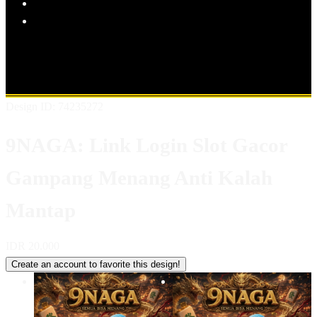
Explore Categories
Popular Products
Shop All Designs
9NAGA
LINK LOGIN 9NAGA
LINK
ALTERNATIF
DAFTAR 9NAGA
SLOT GACOR
RTP LIVE
MAIN BIJAK 18+
Design ID: 74235272
9NAGA: Link Login Slot Gacor
Gampang Menang Anti Kalah
Mantap
IDR 20.000
Create an account to favorite this design!