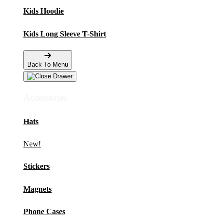
Kids Hoodie
Kids Long Sleeve T-Shirt
Back To Menu
Accessories
Hats
New!
Stickers
Magnets
Phone Cases