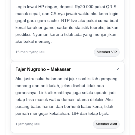
Login lewat HP ringan, deposit Rp20.000 pakai QRIS
masuk cepat, dan CS-nya jawab waktu aku kena login
gagal gara-gara cache. RTP live aku pakai cuma buat
kenal karakter game, sadar itu statistik teoretis, bukan
prediksi. Nyaman karena tidak ada yang menjanjikan
aku bakal menang.
15 menit yang lalu
Member VIP
Fajar Nugroho – Makassar
✔
Aku justru suka halaman ini jujur soal istilah gampang
menang dan anti kalah, jelas disebut tidak ada
garansinya. Link alternatifnya juga selalu update jadi
tetap bisa masuk walau domain utama diblokir. Aku
pasang batas harian dan berhenti kalau kena, tidak
pernah mengejar kekalahan. 18+ dan tetap bijak.
1 jam yang lalu
Member Aktif