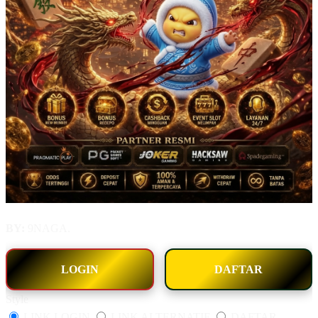
BY:
9NAGA.
LOGIN
DAFTAR
Style
LINK LOGIN
LINK ALTERNATIF
DAFTAR