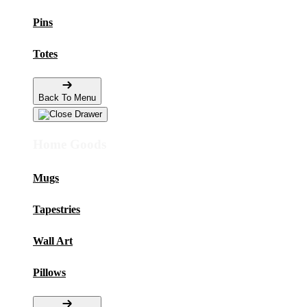
Pins
Totes
Back To Menu
Home Goods
Mugs
Tapestries
Wall Art
Pillows