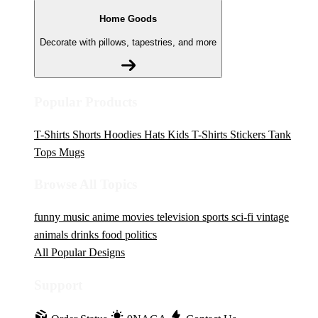
Home Goods
Decorate with pillows, tapestries, and more
Popular Products
T-Shirts
Shorts
Hoodies
Hats
Kids T-Shirts
Stickers
Tank
Tops
Mugs
Browse All Topics
funny
music
anime
movies
television
sports
sci-fi
vintage
animals
drinks
food
politics
All Popular Designs
Support