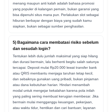
menang maupun anti kalah adalah bahasa promosi
yang populer di kalangan pemain, bukan garansi yang
bisa dipenuhi situs mana pun. Perlakukan slot sebagai
hiburan berbayar dengan biaya yang sudah kamu
siapkan, bukan sebagai sumber penghasilan.
5) Bagaimana cara membatasi risiko sebelum
dan sesudah login?
Tentukan lebih dulu jumlah maksimal yang siap hilang
dan durasi bermain, lalu berhenti begitu salah satunya
tercapai. Deposit mulai Rp20.000 lewat transfer bank
atau QRIS membantu menjaga taruhan tetap kecil,
dan sebaiknya gunakan uang pribadi, bukan pinjaman
atau dana kebutuhan harian. Hindari menambah
modal untuk mengejar kekalahan karena pola inilah
yang paling sering membuat kerugian membesar. Jika
bermain mulai mengganggu keuangan, pekerjaan,
atau waktu tidur, hentikan dan cari bantuan; layanan