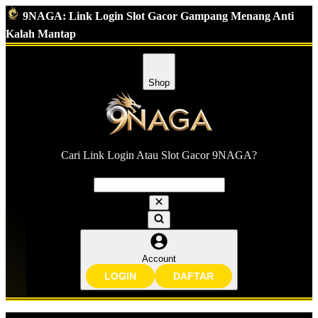
9NAGA: Link Login Slot Gacor Gampang Menang Anti
Kalah Mantap
Shop
Cari Link Login Atau Slot Gacor 9NAGA?
Account
LOGIN
DAFTAR