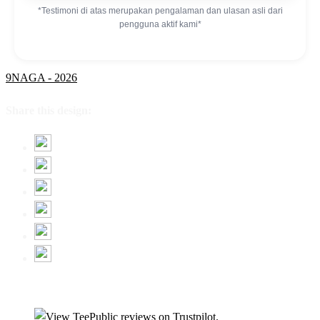
*Testimoni di atas merupakan pengalaman dan ulasan asli dari
pengguna aktif kami*
9NAGA - 2026
Share this design: