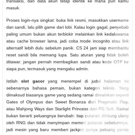
transaksi, dan data akun tetap identik ke mana pun kamu
masuk.
Proses login-nya singkat: buka link resmi, masukkan username
dan sandi, lalu pilih game dari lobi. Kalau login gagal, penyebab
paling umum bukan akun terblokir melainkan link kedaluwarsa
atau cache browser lama, jadi coba mode incognito atau link
alternatif lebih dulu sebelum panik. CS 24 jam siap membantu
reset sandi bila memang lupa. Satu aturan yang tidak boleh
ditawar: jangan pernah membagikan sandi atau kode OTP ke
siapa pun, termasuk yang mengaku admin.
Istilah
slot gacor
yang menempel di judul halaman ini
sebenarnya bahasa pemain, bukan kategori teknis. Yang
dimaksud biasanya game yang sedang ramai dimainkan seperti
Gates of Olympus dan Sweet Bonanza dari Pragmatic Play,
atau Mahjong Ways dan Starlight Princess dari PG Soft. Ramai
bukan berarti peluangnya berubah: tiap putaran dihitung ulang
oleh RNG dan tidak menyimpan memori putaran sebelumnya,
jadi mesin yang baru memberi jackpot punya peluang persis