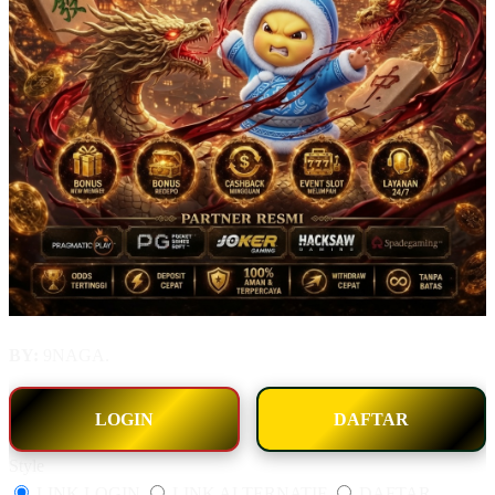
BY:
9NAGA.
LOGIN
DAFTAR
Style
LINK LOGIN
LINK ALTERNATIF
DAFTAR