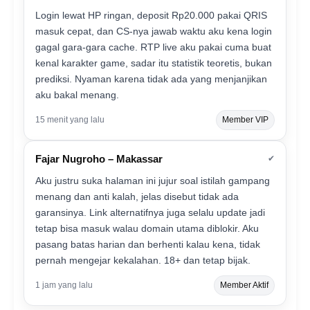
Login lewat HP ringan, deposit Rp20.000 pakai QRIS
masuk cepat, dan CS-nya jawab waktu aku kena login
gagal gara-gara cache. RTP live aku pakai cuma buat
kenal karakter game, sadar itu statistik teoretis, bukan
prediksi. Nyaman karena tidak ada yang menjanjikan
aku bakal menang.
15 menit yang lalu
Member VIP
Fajar Nugroho – Makassar
✔
Aku justru suka halaman ini jujur soal istilah gampang
menang dan anti kalah, jelas disebut tidak ada
garansinya. Link alternatifnya juga selalu update jadi
tetap bisa masuk walau domain utama diblokir. Aku
pasang batas harian dan berhenti kalau kena, tidak
pernah mengejar kekalahan. 18+ dan tetap bijak.
1 jam yang lalu
Member Aktif