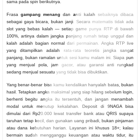
sama pada spin berikutnya.
Frasa
gampang menang
dan
anti kalah
sebaiknya dibaca
sebagai gaya bicara, bukan janji. Secara matematis tidak ada
slot yang bebas kalah — setiap game punya RTP di bawah
100%, artinya dalam jangka panjang rumah tetap unggul dan
kalah adalah bagian normal dari permainan. Angka RTP live
yang ditampilkan adalah rata-rata teoretis jangka sangat
panjang, bukan ramalan untuk sesi kamu malam ini. Siapa pun
yang menjual pola, jam gacor, atau garansi anti rungkad
sedang menjual sesuatu yang tidak bisa dibuktikan.
Yang benar-benar bisa kamu kendalikan hanyalah batas, bukan
hasil. Tetapkan angka maksimal yang siap hilang sebelum login,
berhenti begitu angka itu tersentuh, dan jangan menambah
modal untuk menutup kekalahan. Deposit di 9NAGA bisa
dimulai dari Rp20.000 lewat transfer bank atau QRIS supaya
taruhan tetap kecil, dan gunakan uang pribadi, bukan pinjaman
atau dana kebutuhan harian. Layanan ini khusus 18+; kalau
bermain sudah mengganggu keuangan atau waktu tidur, itu