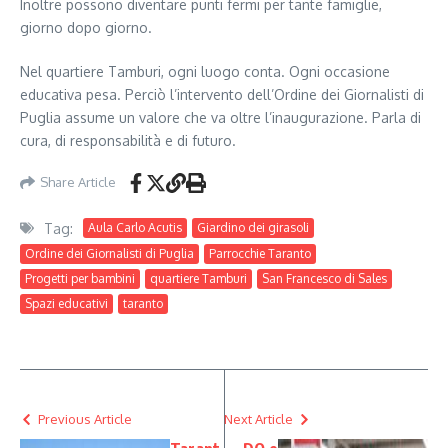
Inoltre possono diventare punti fermi per tante famiglie,
giorno dopo giorno.
Nel quartiere Tamburi, ogni luogo conta. Ogni occasione
educativa pesa. Perciò l’intervento dell’Ordine dei Giornalisti di
Puglia assume un valore che va oltre l’inaugurazione. Parla di
cura, di responsabilità e di futuro.
Share Article
Tag:
Aula Carlo Acutis
Giardino dei girasoli
Ordine dei Giornalisti di Puglia
Parrocchie Taranto
Progetti per bambini
quartiere Tamburi
San Francesco di Sales
Spazi educativi
taranto
Previous Article
Next Article