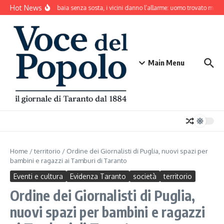
Salta al contenuto
Hot News
Il cane abbaia senza sosta, i vicini danno l’allarme: uomo trovato morto
Main Menu
Home
/
territorio
/
Ordine dei Giornalisti di Puglia, nuovi spazi per
bambini e ragazzi ai Tamburi di Taranto
Eventi e cultura
Evidenza Taranto
società
territorio
Ordine dei Giornalisti di Puglia,
nuovi spazi per bambini e ragazzi