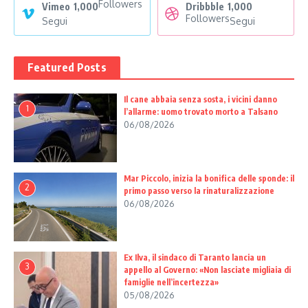
Followers
Vimeo
1,000
Dribbble
1,000
Followers
Segui
Segui
Featured Posts
Il cane abbaia senza sosta, i vicini danno
1
l’allarme: uomo trovato morto a Talsano
06/08/2026
Mar Piccolo, inizia la bonifica delle sponde: il
2
primo passo verso la rinaturalizzazione
06/08/2026
Ex Ilva, il sindaco di Taranto lancia un
3
appello al Governo: «Non lasciate migliaia di
famiglie nell’incertezza»
05/08/2026