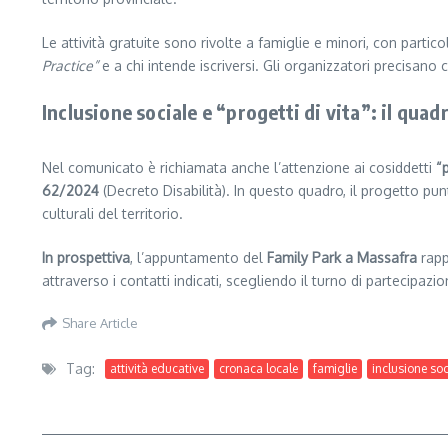
Le attività gratuite sono rivolte a famiglie e minori, con parti
Practice”
e a chi intende iscriversi. Gli organizzatori precisano
Inclusione sociale e “progetti di vita”: il qua
Nel comunicato è richiamata anche l’attenzione ai cosiddetti
“p
62/2024
(Decreto Disabilità). In questo quadro, il progetto p
culturali del territorio.
In prospettiva
, l’appuntamento del
Family Park a Massafra
rapp
attraverso i contatti indicati, scegliendo il turno di partecipazio
Share Article
Tag:
attività educative
cronaca locale
famiglie
inclusione soc