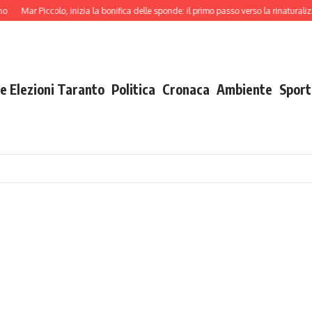
r Piccolo, inizia la bonifica delle sponde: il primo passo verso la rinaturalizzazione
e Elezioni Taranto
Politica
Cronaca
Ambiente
Sport
a