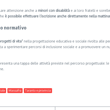
colare attenzione anche a
minori con disabilità
e ai loro fratelli e sorel
 che
è possibile effettuare l’iscrizione anche direttamente nella mattin
dro normativo
rogetti di vita”
nella progettazione educativa e sociale rivolta alle per
unta a sperimentare percorsi di inclusione sociale e a promuovere un
resenta una tappa delle attività previste nel percorso progettuale: le
ne.
iale
Massafra
Taranto e provincia