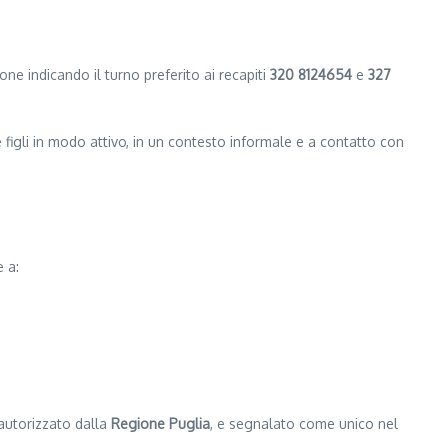
one indicando il turno preferito ai recapiti
320 8124654
e
327
figli in modo attivo, in un contesto informale e a contatto con
e a:
 autorizzato dalla
Regione Puglia
, e segnalato come unico nel