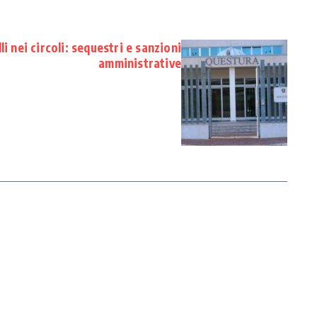
i nei circoli: sequestri e sanzioni
amministrative