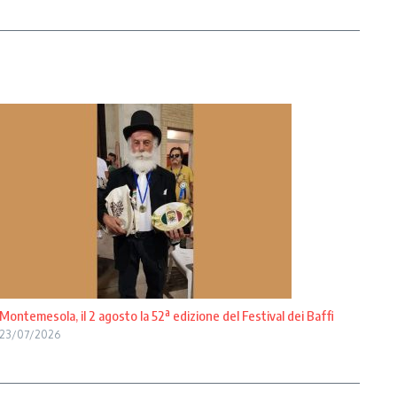
Montemesola, il 2 agosto la 52ª edizione del Festival dei Baffi
23/07/2026