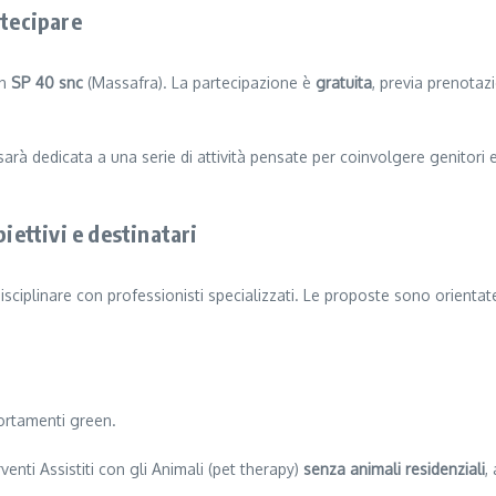
rtecipare
in
SP 40 snc
(Massafra). La partecipazione è
gratuita
, previa prenotazi
à dedicata a una serie di attività pensate per coinvolgere genitori e 
iettivi e destinatari
sciplinare con professionisti specializzati. Le proposte sono orientat
rtamenti green.
enti Assistiti con gli Animali (pet therapy)
senza animali residenziali
,