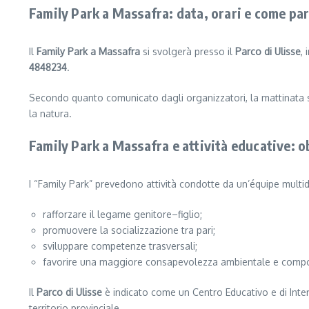
Family Park a Massafra: data, orari e come pa
Il
Family Park a Massafra
si svolgerà presso il
Parco di Ulisse
, 
4848234
.
Secondo quanto comunicato dagli organizzatori, la mattinata sar
la natura.
Family Park a Massafra e attività educative: ob
I “Family Park” prevedono attività condotte da un’équipe multidi
rafforzare il legame genitore–figlio;
promuovere la socializzazione tra pari;
sviluppare competenze trasversali;
favorire una maggiore consapevolezza ambientale e compo
Il
Parco di Ulisse
è indicato come un Centro Educativo e di Interv
territorio provinciale.