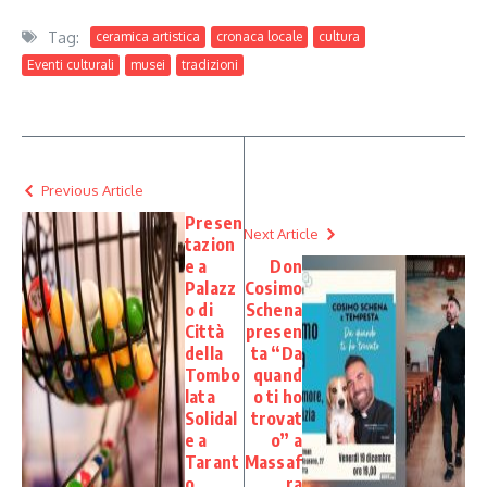
Tag:
ceramica artistica
cronaca locale
cultura
Eventi culturali
musei
tradizioni
Previous Article
Presen
Next Article
tazion
e a
Don
Palazz
Cosimo
o di
Schena
Città
presen
della
ta “Da
Tombo
quand
lata
o ti ho
Solidal
trovat
e a
o” a
Tarant
Massaf
o
ra