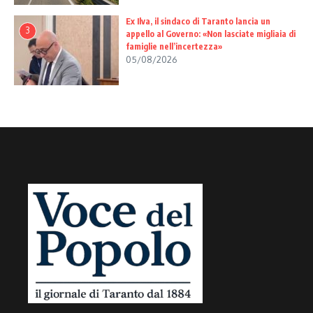
Ex Ilva, il sindaco di Taranto lancia un
3
appello al Governo: «Non lasciate migliaia di
famiglie nell’incertezza»
05/08/2026