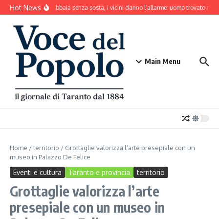
Salta al contenuto
Hot News
Il cane abbaia senza sosta, i vicini danno l’allarme: uomo trovato mort
Main Menu
Home
/
territorio
/
Grottaglie valorizza l’arte presepiale con un
museo in Palazzo De Felice
Eventi e cultura
Taranto e provincia
territorio
Grottaglie valorizza l’arte
presepiale con un museo in