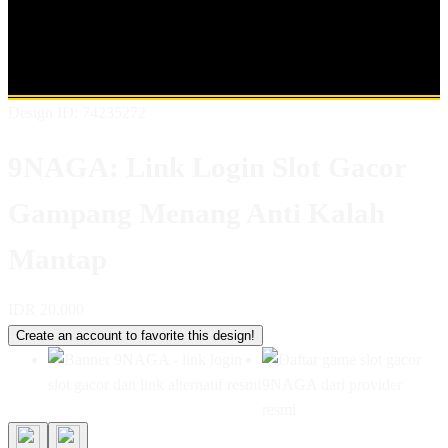
Shop All Designs
9NAGA
LINK LOGIN 9NAGA
LINK
ALTERNATIF
DAFTAR 9NAGA
SLOT GACOR
RTP LIVE
MAIN BIJAK 18+
Design ID: 74235272
9NAGA: Link Login Slot Gacor
Gampang Menang Anti Kalah
Mantap
IDR 20.000
Create an account to favorite this design!