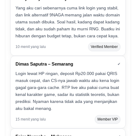
Yang aku cari sebenarnya cuma link login yang stabil,
dan link alternatif 9NAGA memang jalan waktu domain
utama susah dibuka. Soal hasil, kadang dapat kadang
tidak, dan aku sudah paham itu murni RNG. Buatku ini
hiburan dengan budget tetap, bukan cara cepat kaya.
10 menit yang lalu
Verified Member
Dimas Saputra – Semarang
✔
Login lewat HP ringan, deposit Rp20.000 pakai QRIS
masuk cepat, dan CS-nya jawab waktu aku kena login
gagal gara-gara cache. RTP live aku pakai cuma buat
kenal karakter game, sadar itu statistik teoretis, bukan
prediksi. Nyaman karena tidak ada yang menjanjikan
aku bakal menang.
15 menit yang lalu
Member VIP