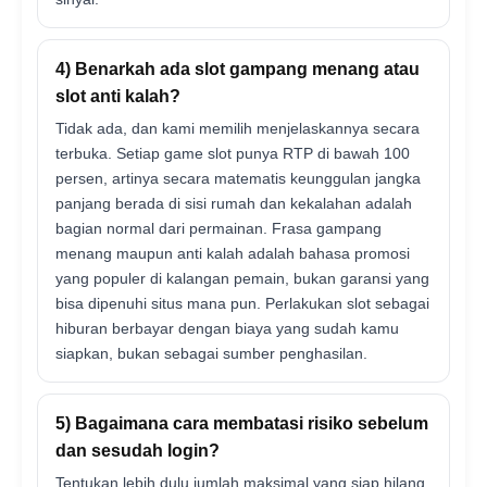
4) Benarkah ada slot gampang menang atau
slot anti kalah?
Tidak ada, dan kami memilih menjelaskannya secara
terbuka. Setiap game slot punya RTP di bawah 100
persen, artinya secara matematis keunggulan jangka
panjang berada di sisi rumah dan kekalahan adalah
bagian normal dari permainan. Frasa gampang
menang maupun anti kalah adalah bahasa promosi
yang populer di kalangan pemain, bukan garansi yang
bisa dipenuhi situs mana pun. Perlakukan slot sebagai
hiburan berbayar dengan biaya yang sudah kamu
siapkan, bukan sebagai sumber penghasilan.
5) Bagaimana cara membatasi risiko sebelum
dan sesudah login?
Tentukan lebih dulu jumlah maksimal yang siap hilang