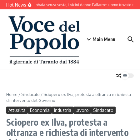
Salta al contenuto
Hot News
Il cane abbaia senza sosta, i vicini danno l’allarme: uomo trovato mort
Main Menu
Home
/
Sindacato
/
Sciopero ex Ilva, protesta a oltranza e richiesta
di intervento del Governo
Attualità
Economia
industria
lavoro
Sindacato
Sciopero ex Ilva, protesta a
oltranza e richiesta di intervento