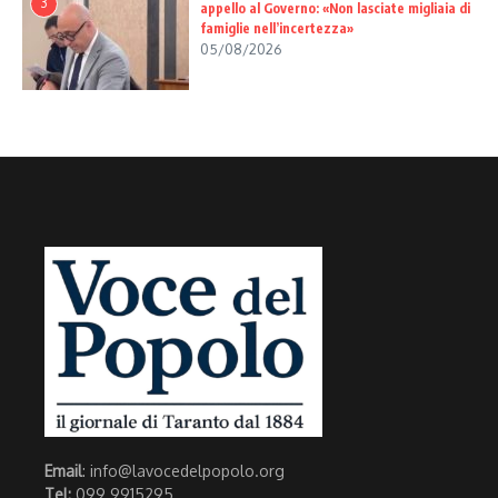
3
appello al Governo: «Non lasciate migliaia di
famiglie nell’incertezza»
05/08/2026
Email
: info@lavocedelpopolo.org
Tel:
099 9915295