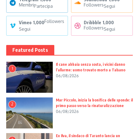
Membri
Followers
Partecipa
Segui
Followers
Vimeo
1,000
Dribbble
1,000
Followers
Segui
Segui
Featured Posts
Il cane abbaia senza sosta, i vicini danno
1
l’allarme: uomo trovato morto a Talsano
06/08/2026
Mar Piccolo, inizia la bonifica delle sponde: il
2
primo passo verso la rinaturalizzazione
06/08/2026
Ex Ilva, il sindaco di Taranto lancia un