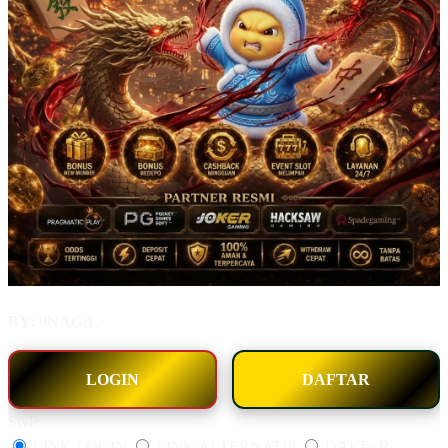
BY:
9NAGA.
LOGIN
DAFTAR
Style
LINK LOGIN
LINK ALTERNATIF
DAFTAR