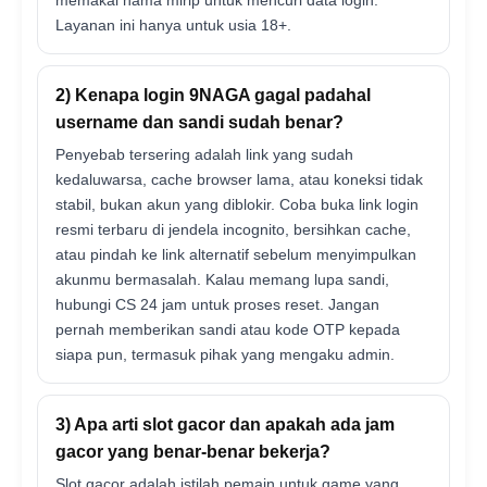
Layanan ini hanya untuk usia 18+.
2) Kenapa login 9NAGA gagal padahal
username dan sandi sudah benar?
Penyebab tersering adalah link yang sudah
kedaluwarsa, cache browser lama, atau koneksi tidak
stabil, bukan akun yang diblokir. Coba buka link login
resmi terbaru di jendela incognito, bersihkan cache,
atau pindah ke link alternatif sebelum menyimpulkan
akunmu bermasalah. Kalau memang lupa sandi,
hubungi CS 24 jam untuk proses reset. Jangan
pernah memberikan sandi atau kode OTP kepada
siapa pun, termasuk pihak yang mengaku admin.
3) Apa arti slot gacor dan apakah ada jam
gacor yang benar-benar bekerja?
Slot gacor adalah istilah pemain untuk game yang