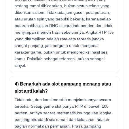
sedang ramai dibicarakan, bukan status teknis yang
diberikan sistem. Tidak ada jam gacor, pola putaran,
atau urutan spin yang terbukti bekerja, karena setiap
putaran dihasilkan RNG secara independen dan tidak
menyimpan memori hasil sebelumnya. Angka RTP live
yang ditampilkan adalah rata-rata teoretis jangka
sangat panjang, jadi berguna untuk mengenal
karakter game, bukan untuk memprediksi hasil sesi
kamu. Pakailah sebagai referensi, bukan sebagai
sinyal.
4) Benarkah ada slot gampang menang atau
slot anti kalah?
Tidak ada, dan kami memilih menjelaskannya secara
terbuka. Setiap game slot punya RTP di bawah 100
persen, artinya secara matematis keunggulan jangka
panjang berada di sisi rumah dan kekalahan adalah
bagian normal dari permainan. Frasa gampang