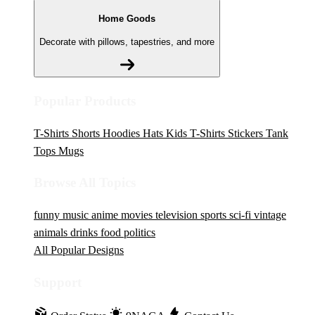
Home Goods
Decorate with pillows, tapestries, and more
Popular Products
T-Shirts
Shorts
Hoodies
Hats
Kids T-Shirts
Stickers
Tank
Tops
Mugs
Browse All Topics
funny
music
anime
movies
television
sports
sci-fi
vintage
animals
drinks
food
politics
All Popular Designs
Support