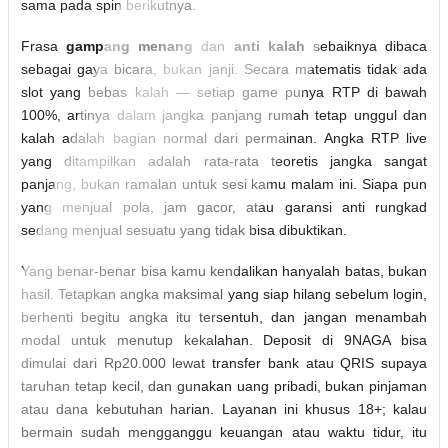
sama pada spin berikutnya.
Frasa
gampang menang
dan
anti kalah
sebaiknya dibaca
sebagai gaya bicara, bukan janji. Secara matematis tidak ada
slot yang bebas kalah — setiap game punya RTP di bawah
100%, artinya dalam jangka panjang rumah tetap unggul dan
kalah adalah bagian normal dari permainan. Angka RTP live
yang ditampilkan adalah rata-rata teoretis jangka sangat
panjang, bukan ramalan untuk sesi kamu malam ini. Siapa pun
yang menjual pola, jam gacor, atau garansi anti rungkad
sedang menjual sesuatu yang tidak bisa dibuktikan.
Yang benar-benar bisa kamu kendalikan hanyalah batas, bukan
hasil. Tetapkan angka maksimal yang siap hilang sebelum login,
berhenti begitu angka itu tersentuh, dan jangan menambah
modal untuk menutup kekalahan. Deposit di 9NAGA bisa
dimulai dari Rp20.000 lewat transfer bank atau QRIS supaya
taruhan tetap kecil, dan gunakan uang pribadi, bukan pinjaman
atau dana kebutuhan harian. Layanan ini khusus 18+; kalau
bermain sudah mengganggu keuangan atau waktu tidur, itu