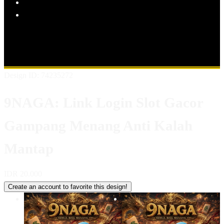
Explore Categories
Popular Products
Shop All Designs
9NAGA
LINK LOGIN 9NAGA
LINK
ALTERNATIF
DAFTAR 9NAGA
SLOT GACOR
RTP LIVE
MAIN BIJAK 18+
Design ID: 74235272
9NAGA: Link Login Slot Gacor
Gampang Menang Anti Kalah
Mantap
IDR 20.000
Create an account to favorite this design!