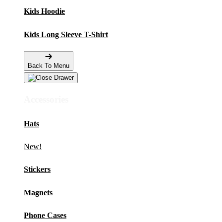
Kids Hoodie
Kids Long Sleeve T-Shirt
Back To Menu
Accessories
Hats
New!
Stickers
Magnets
Phone Cases