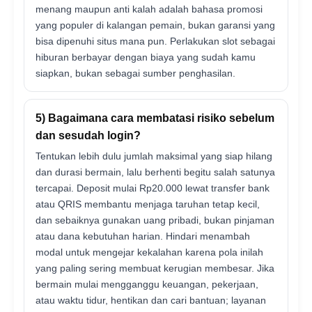
menang maupun anti kalah adalah bahasa promosi
yang populer di kalangan pemain, bukan garansi yang
bisa dipenuhi situs mana pun. Perlakukan slot sebagai
hiburan berbayar dengan biaya yang sudah kamu
siapkan, bukan sebagai sumber penghasilan.
5) Bagaimana cara membatasi risiko sebelum
dan sesudah login?
Tentukan lebih dulu jumlah maksimal yang siap hilang
dan durasi bermain, lalu berhenti begitu salah satunya
tercapai. Deposit mulai Rp20.000 lewat transfer bank
atau QRIS membantu menjaga taruhan tetap kecil,
dan sebaiknya gunakan uang pribadi, bukan pinjaman
atau dana kebutuhan harian. Hindari menambah
modal untuk mengejar kekalahan karena pola inilah
yang paling sering membuat kerugian membesar. Jika
bermain mulai mengganggu keuangan, pekerjaan,
atau waktu tidur, hentikan dan cari bantuan; layanan