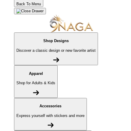
Back To Menu
Shop Designs
Discover a classic design or new favorite artist
Apparel
Shop for Adults & Kids
Accessories
Express yourself with stickers and more