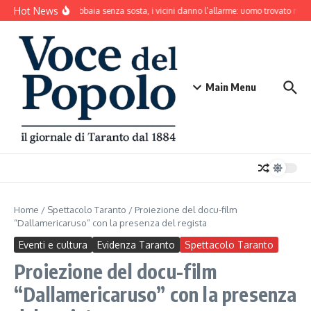
Salta al contenuto
Hot News
Il cane abbaia senza sosta, i vicini danno l’allarme: uomo trovato mort
Main Menu
Home
/
Spettacolo Taranto
/
Proiezione del docu-film
“Dallamericaruso” con la presenza del regista
Eventi e cultura
Evidenza Taranto
Spettacolo Taranto
Proiezione del docu-film
“Dallamericaruso” con la presenza