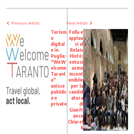
Previous Article
Next Article
Turism
Folla e
o
applau
digital
si al
e in
Relais
Puglia:
Histò:
“WeW
entusi
elcome
asmo
Tarant
incont
o”
enibile
unisce
per la
pubblic
candid
o e
atura
privato
di
Gianfr
anco
Chiarel
li