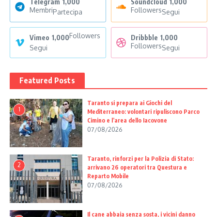
Telegram
1,000
Soundcloud
1,000
Membri
Followers
Partecipa
Segui
Followers
Vimeo
1,000
Dribbble
1,000
Followers
Segui
Segui
Featured Posts
Taranto si prepara ai Giochi del
1
Mediterraneo: volontari ripuliscono Parco
Cimino e l’area dello Iacovone
07/08/2026
Taranto, rinforzi per la Polizia di Stato:
2
arrivano 26 operatori tra Questura e
Reparto Mobile
07/08/2026
Il cane abbaia senza sosta, i vicini danno