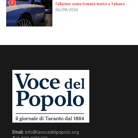
3
l’allarme: uomo trovato morto a Talsano
06/08/2026
Email
: info@lavocedelpopolo.org