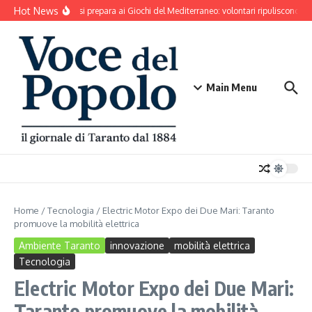
Salta al contenuto
Hot News
Taranto si prepara ai Giochi del Mediterraneo: volontari ripuliscono Pa
Main Menu
Home
/
Tecnologia
/
Electric Motor Expo dei Due Mari: Taranto
promuove la mobilità elettrica
Ambiente Taranto
innovazione
mobilità elettrica
Tecnologia
Electric Motor Expo dei Due Mari:
Taranto promuove la mobilità