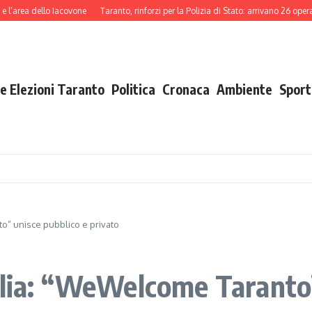
rea dello Iacovone
Taranto, rinforzi per la Polizia di Stato: arrivano 26 operatori
e Elezioni Taranto
Politica
Cronaca
Ambiente
Sport
o” unisce pubblico e privato
glia: “WeWelcome Taranto”