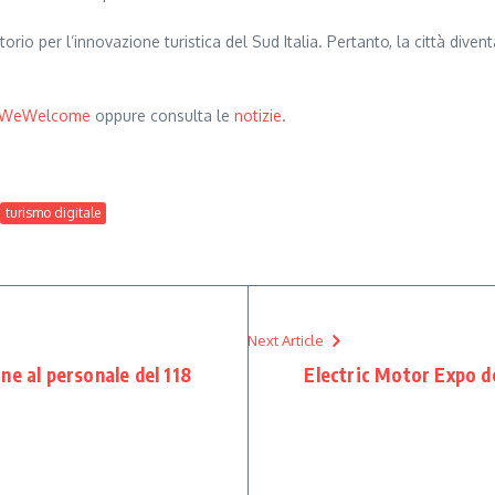
o per l’innovazione turistica del Sud Italia. Pertanto, la città diven
WeWelcome
oppure consulta le
notizie
.
turismo digitale
Next Article
ne al personale del 118
Electric Motor Expo d