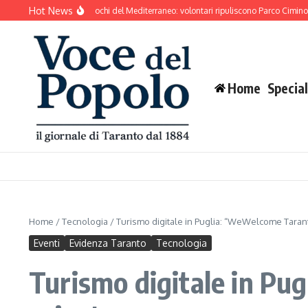
Salta al contenuto
Hot News
nto si prepara ai Giochi del Mediterraneo: volontari ripuliscono Parco Cimino e l’a
Home
Special
Home
/
Tecnologia
/
Turismo digitale in Puglia: “WeWelcome Tarant
Eventi
Evidenza Taranto
Tecnologia
Turismo digitale in Pu