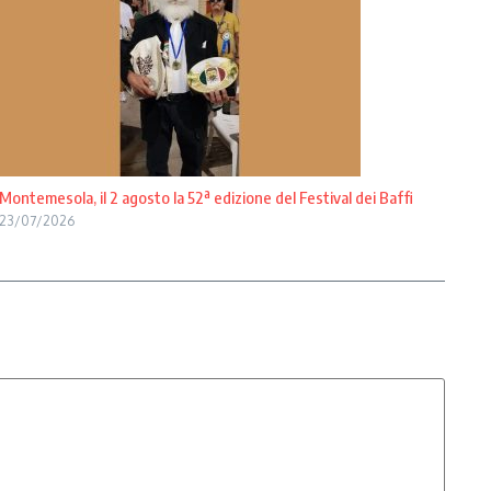
Montemesola, il 2 agosto la 52ª edizione del Festival dei Baffi
23/07/2026