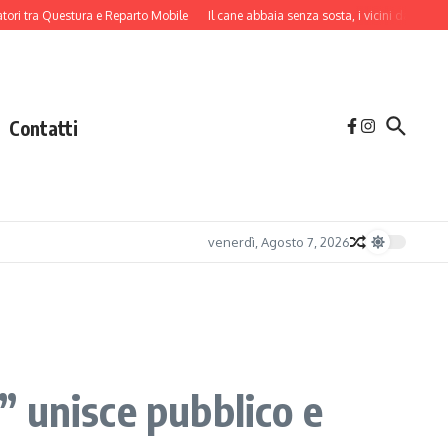
 tra Questura e Reparto Mobile
Il cane abbaia senza sosta, i vicini danno l’allar
Contatti
venerdì, Agosto 7, 2026
 unisce pubblico e