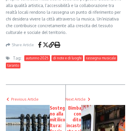
alla qualità artistica, l’accessibilità e la collaborazione tra
realtà locali rendono la rassegna un punto di riferimento per
chi desidera vivere la città attraverso la musica. Un’iniziativa
che contribuisce concretamente alla crescita del tessuto
culturale e sociale del territorio.
Share Article
Tag:
autunno 2025
di note e di luoghi
rassegna musicale
taranto
Previous Article
Next Article
Sosteg
Bimba
no alla
con
mitilico
dito
ltura:
incastr