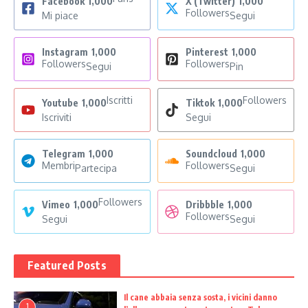
Facebook
1,000
X (Twitter)
1,000
Followers
Mi piace
Segui
Instagram
1,000
Pinterest
1,000
Followers
Followers
Segui
Pin
Iscritti
Followers
Youtube
1,000
Tiktok
1,000
Iscriviti
Segui
Telegram
1,000
Soundcloud
1,000
Membri
Followers
Partecipa
Segui
Followers
Vimeo
1,000
Dribbble
1,000
Followers
Segui
Segui
Featured Posts
Il cane abbaia senza sosta, i vicini danno
1