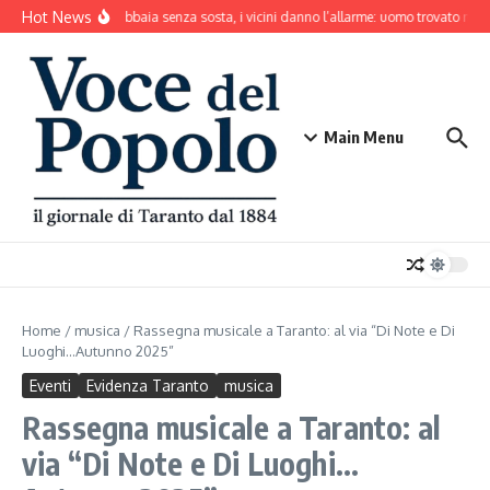
Salta al contenuto
Hot News
Il cane abbaia senza sosta, i vicini danno l’allarme: uomo trovato mort
Main Menu
Home
/
musica
/
Rassegna musicale a Taranto: al via “Di Note e Di
Luoghi…Autunno 2025”
Eventi
Evidenza Taranto
musica
Rassegna musicale a Taranto: al
via “Di Note e Di Luoghi…