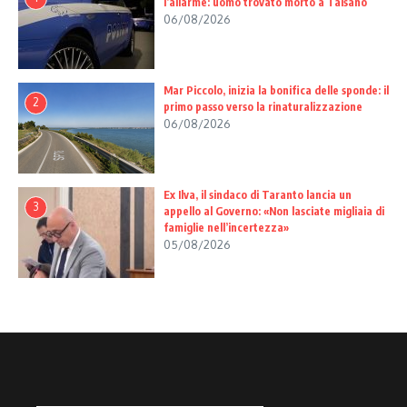
l’allarme: uomo trovato morto a Talsano
06/08/2026
Mar Piccolo, inizia la bonifica delle sponde: il
2
primo passo verso la rinaturalizzazione
06/08/2026
Ex Ilva, il sindaco di Taranto lancia un
3
appello al Governo: «Non lasciate migliaia di
famiglie nell’incertezza»
05/08/2026