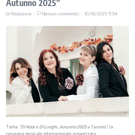
Autunno 2025”
Di
Redazione
Nessun commento
30/10/2025
9:54
Torna
“Di Note e Di Luoghi…Autunno 2025 a Taranto”
, la
rassegna musicale internazionale organizzata