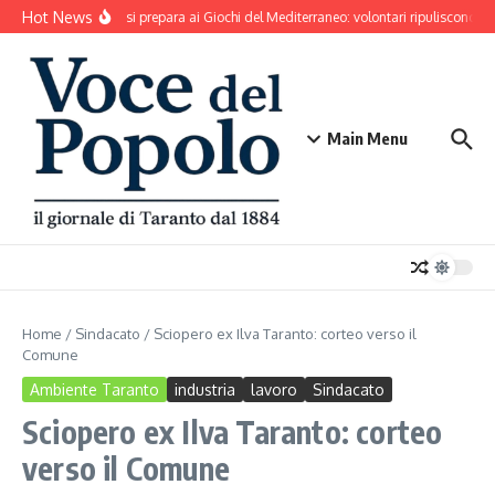
Salta al contenuto
Hot News
Taranto si prepara ai Giochi del Mediterraneo: volontari ripuliscono Par
Main Menu
Home
/
Sindacato
/
Sciopero ex Ilva Taranto: corteo verso il
Comune
Ambiente Taranto
industria
lavoro
Sindacato
Sciopero ex Ilva Taranto: corteo
verso il Comune