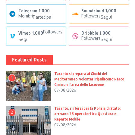
Telegram
1,000
Soundcloud
1,000
Membri
Followers
Partecipa
Segui
Followers
Vimeo
1,000
Dribbble
1,000
Followers
Segui
Segui
Featured Posts
Taranto si prepara ai Giochi del
1
Mediterraneo: volontari ripuliscono Parco
Cimino e l’area dello Iacovone
07/08/2026
Taranto, rinforzi per la Polizia di Stato:
2
arrivano 26 operatori tra Questura e
Reparto Mobile
07/08/2026