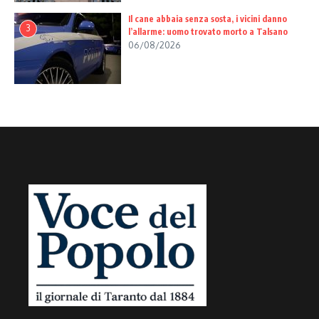
Il cane abbaia senza sosta, i vicini danno
3
l’allarme: uomo trovato morto a Talsano
06/08/2026