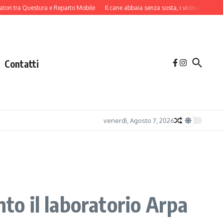
a Questura e Reparto Mobile
Il cane abbaia senza sosta, i vicini danno l’allarme:
Contatti
venerdì, Agosto 7, 2026
nto il laboratorio Arpa