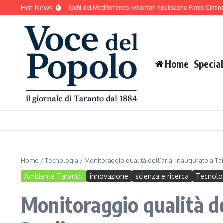
Salta al contenuto
Hot News
o si prepara ai Giochi del Mediterraneo: volontari ripuliscono Parco Cimino e l’area
Home
Special
Home
/
Tecnologia
/
Monitoraggio qualità dell’aria: inaugurato a Tar
Ambiente Taranto
innovazione
scienza e ricerca
Tecnolo
Monitoraggio qualità de