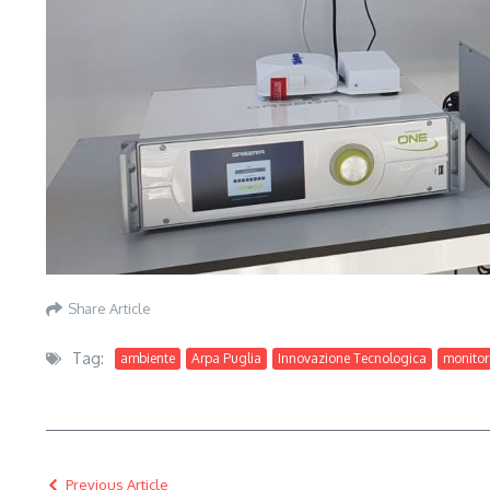
Share Article
Tag:
ambiente
Arpa Puglia
Innovazione Tecnologica
monitor
Previous Article