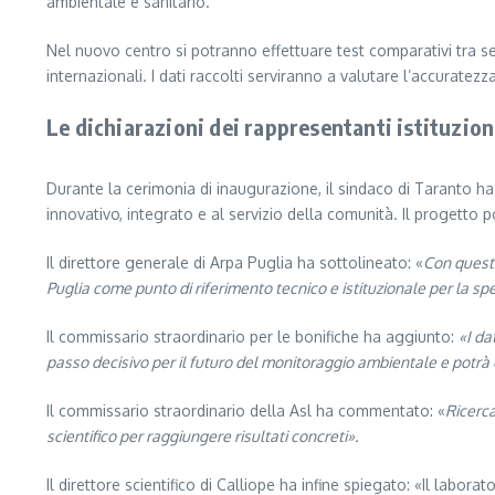
ambientale e sanitario.
Nel nuovo centro si potranno effettuare test comparativi tra sen
internazionali. I dati raccolti serviranno a valutare l’accuratezza e
Le dichiarazioni dei rappresentanti istituzion
Durante la cerimonia di inaugurazione, il sindaco di Taranto h
innovativo, integrato e al servizio della comunità. Il progetto p
Il direttore generale di Arpa Puglia ha sottolineato: «
Con questa
Puglia come punto di riferimento tecnico e istituzionale per la s
Il commissario straordinario per le bonifiche ha aggiunto:
«I da
passo decisivo per il futuro del monitoraggio ambientale e potrà ess
Il commissario straordinario della Asl ha commentato: «
Ricerca
scientifico per raggiungere risultati concreti».
Il direttore scientifico di Calliope ha infine spiegato: «Il labor