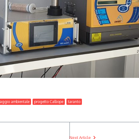
aggio ambientale
progetto Calliope
taranto
Next Article