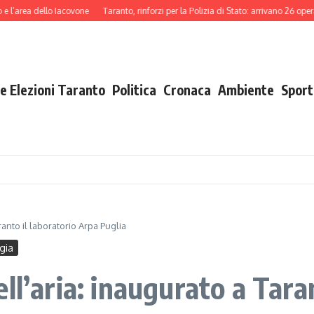
 dello Iacovone
Taranto, rinforzi per la Polizia di Stato: arrivano 26 operatori tr
e Elezioni Taranto
Politica
Cronaca
Ambiente
Sport
anto il laboratorio Arpa Puglia
gia
ll’aria: inaugurato a Tara