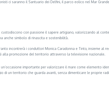
onisti ci saranno il Santuario dei Delfini, il parco eolico nel Mar Grand
e custodiscono con passione il sapere artigiano, valorizzando al cont
a anche simbolo di rinascita e sostenibilità.
Taranto incontrerà i conduttori Monica Caradonna e Tinto, insieme al r
i alla promozione del territorio attraverso la televisione nazionale.
n’occasione importante per valorizzare il mare come elemento identita
io di un territorio che guarda avanti, senza dimenticare le proprie radi