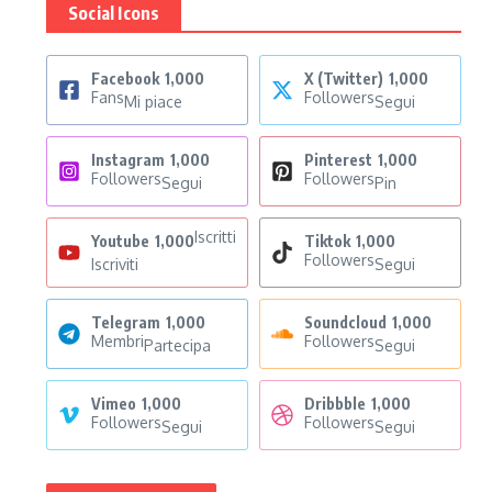
Social Icons
Facebook
1,000
X (Twitter)
1,000
Fans
Followers
Mi piace
Segui
Instagram
1,000
Pinterest
1,000
Followers
Followers
Segui
Pin
Iscritti
Youtube
1,000
Tiktok
1,000
Followers
Iscriviti
Segui
Telegram
1,000
Soundcloud
1,000
Membri
Followers
Partecipa
Segui
Vimeo
1,000
Dribbble
1,000
Followers
Followers
Segui
Segui