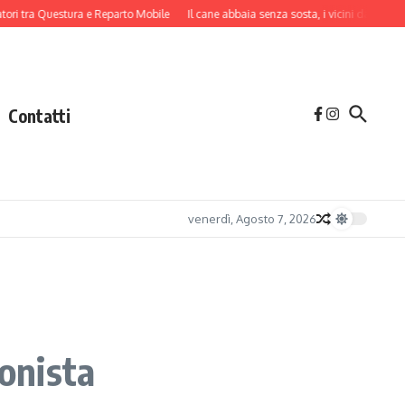
ra Questura e Reparto Mobile
Il cane abbaia senza sosta, i vicini danno l’allarme
Contatti
venerdì, Agosto 7, 2026
gonista