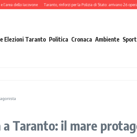
a dello Iacovone
Taranto, rinforzi per la Polizia di Stato: arrivano 26 operatori t
e Elezioni Taranto
Politica
Cronaca
Ambiente
Sport
tagonista
a a Taranto: il mare prota