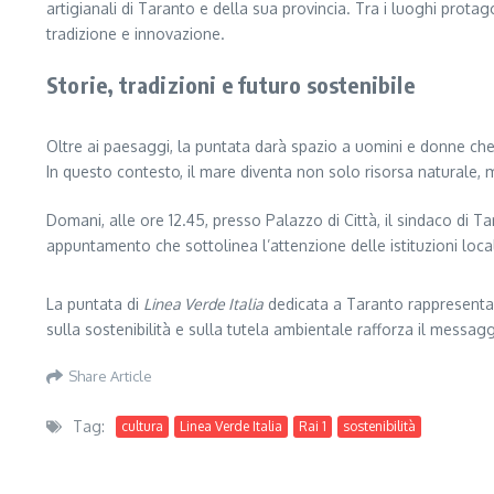
artigianali di Taranto e della sua provincia. Tra i luoghi protag
tradizione e innovazione.
Storie, tradizioni e futuro sostenibile
Oltre ai paesaggi, la puntata darà spazio a uomini e donne ch
In questo contesto, il mare diventa non solo risorsa naturale, m
Domani, alle ore 12.45, presso Palazzo di Città, il sindaco di 
appuntamento che sottolinea l’attenzione delle istituzioni local
La puntata di
Linea Verde Italia
dedicata a Taranto rappresenta u
sulla sostenibilità e sulla tutela ambientale rafforza il messagg
Share Article
Tag:
cultura
Linea Verde Italia
Rai 1
sostenibilità