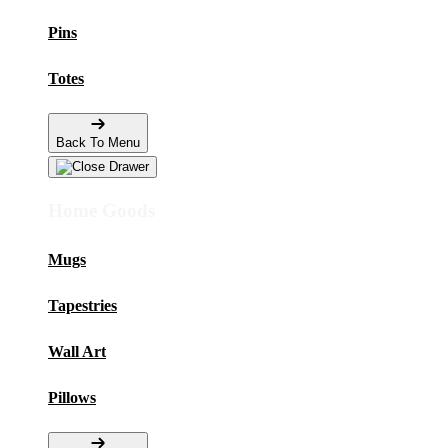
Pins
Totes
Back To Menu
Home Goods
Mugs
Tapestries
Wall Art
Pillows