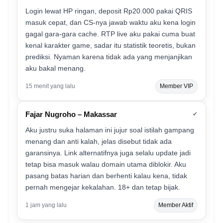
Login lewat HP ringan, deposit Rp20.000 pakai QRIS
masuk cepat, dan CS-nya jawab waktu aku kena login
gagal gara-gara cache. RTP live aku pakai cuma buat
kenal karakter game, sadar itu statistik teoretis, bukan
prediksi. Nyaman karena tidak ada yang menjanjikan
aku bakal menang.
15 menit yang lalu
Member VIP
Fajar Nugroho – Makassar
✔
Aku justru suka halaman ini jujur soal istilah gampang
menang dan anti kalah, jelas disebut tidak ada
garansinya. Link alternatifnya juga selalu update jadi
tetap bisa masuk walau domain utama diblokir. Aku
pasang batas harian dan berhenti kalau kena, tidak
pernah mengejar kekalahan. 18+ dan tetap bijak.
1 jam yang lalu
Member Aktif