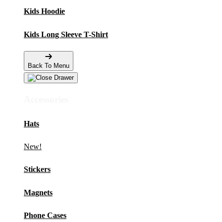
Kids Hoodie
Kids Long Sleeve T-Shirt
Back To Menu
Accessories
Hats
New!
Stickers
Magnets
Phone Cases