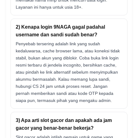
Layanan ini hanya untuk usia 18+.
2) Kenapa login 9NAGA gagal padahal
username dan sandi sudah benar?
Penyebab tersering adalah link yang sudah
kedaluwarsa, cache browser lama, atau koneksi tidak
stabil, bukan akun yang diblokir. Coba buka link login
resmi terbaru di jendela incognito, bersihkan cache,
atau pindah ke link alternatif sebelum menyimpulkan
akunmu bermasalah. Kalau memang lupa sandi,
hubungi CS 24 jam untuk proses reset. Jangan
pernah memberikan sandi atau kode OTP kepada
siapa pun, termasuk pihak yang mengaku admin.
3) Apa arti slot gacor dan apakah ada jam
gacor yang benar-benar bekerja?
Slot gacor adalah istilah pemain untuk game yang