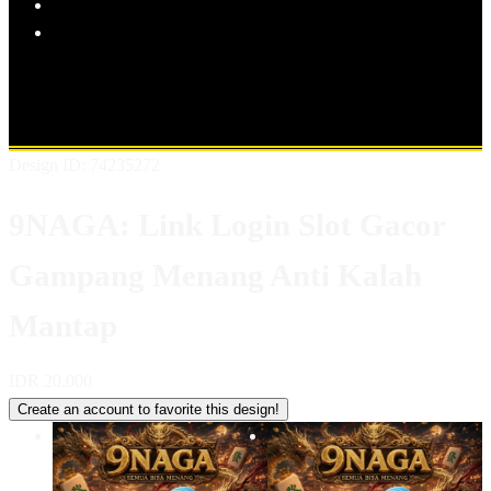
Explore Categories
Popular Products
Shop All Designs
9NAGA
LINK LOGIN 9NAGA
LINK
ALTERNATIF
DAFTAR 9NAGA
SLOT GACOR
RTP LIVE
MAIN BIJAK 18+
Design ID: 74235272
9NAGA: Link Login Slot Gacor
Gampang Menang Anti Kalah
Mantap
IDR 20.000
Create an account to favorite this design!