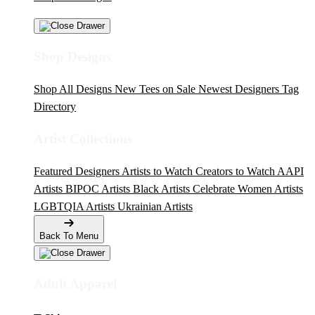
Shop Designs
Shop All Designs
New Tees on Sale
Newest Designers
Tag
Directory
Artist Collections
Featured Designers
Artists to Watch
Creators to Watch
AAPI
Artists
BIPOC Artists
Black Artists
Celebrate Women Artists
LGBTQIA Artists
Ukrainian Artists
Back To Menu
Adult Apparel