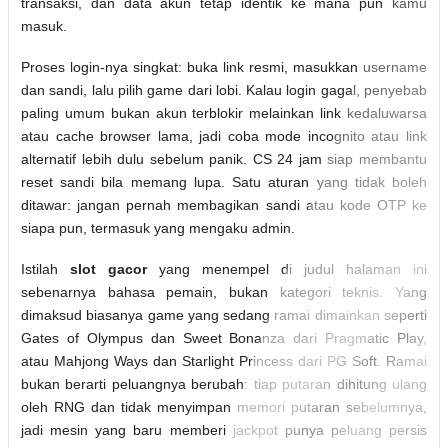
transaksi, dan data akun tetap identik ke mana pun kamu
masuk.
Proses login-nya singkat: buka link resmi, masukkan username
dan sandi, lalu pilih game dari lobi. Kalau login gagal, penyebab
paling umum bukan akun terblokir melainkan link kedaluwarsa
atau cache browser lama, jadi coba mode incognito atau link
alternatif lebih dulu sebelum panik. CS 24 jam siap membantu
reset sandi bila memang lupa. Satu aturan yang tidak boleh
ditawar: jangan pernah membagikan sandi atau kode OTP ke
siapa pun, termasuk yang mengaku admin.
Istilah
slot gacor
yang menempel di judul halaman ini
sebenarnya bahasa pemain, bukan kategori teknis. Yang
dimaksud biasanya game yang sedang ramai dimainkan seperti
Gates of Olympus dan Sweet Bonanza dari Pragmatic Play,
atau Mahjong Ways dan Starlight Princess dari PG Soft. Ramai
bukan berarti peluangnya berubah: tiap putaran dihitung ulang
oleh RNG dan tidak menyimpan memori putaran sebelumnya,
jadi mesin yang baru memberi jackpot punya peluang persis