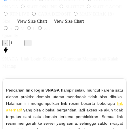
9NAGA
SLOT ONLINE
SLOT777
SLOT GACOR
RTP LIVE
CARA DEPOSIT
MAIN BIJAK 18+
Size
View Size Chart
View Size Chart
S
M
L
XL
Quantity
-
+
9NAGA: Link Login Slot Gacor Gampang Menang Anti Kalah
Mantap
Pencarian
link login 9NAGA
hampir selalu muncul karena satu
alasan praktis: domain utama mendadak tidak bisa dibuka.
Halaman ini mengumpulkan link resmi beserta beberapa
link
alternatif
yang bisa dipakai bergantian, jadi akses ke akun tidak
terputus saat satu domain terkena pemblokiran. Semua link
resmi mengarah ke server yang sama, sehingga saldo, riwayat