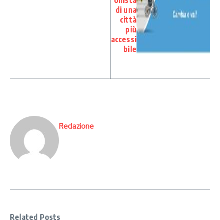
onista
di una
città
più
accessi
bile
Redazione
Related Posts