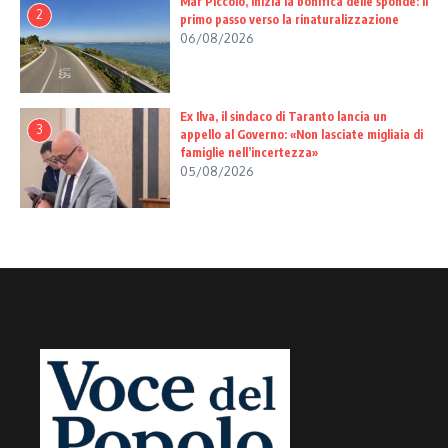
Mar Piccolo, inizia la bonifica delle sponde: il
2
primo passo verso la rinaturalizzazione
06/08/2026
Ex Ilva, il sindaco di Taranto lancia un
3
appello al Governo: «Non lasciate migliaia di
famiglie nell’incertezza»
05/08/2026