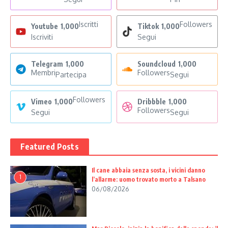
Iscritti
Followers
Youtube
1,000
Tiktok
1,000
Iscriviti
Segui
Telegram
1,000
Soundcloud
1,000
Membri
Followers
Partecipa
Segui
Followers
Vimeo
1,000
Dribbble
1,000
Followers
Segui
Segui
Featured Posts
Il cane abbaia senza sosta, i vicini danno
1
l’allarme: uomo trovato morto a Talsano
06/08/2026