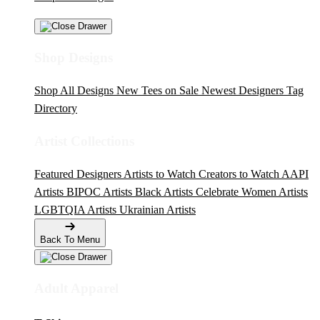
Shop Designs
Shop All Designs
New Tees on Sale
Newest Designers
Tag
Directory
Artist Collections
Featured Designers
Artists to Watch
Creators to Watch
AAPI
Artists
BIPOC Artists
Black Artists
Celebrate Women Artists
LGBTQIA Artists
Ukrainian Artists
Back To Menu
Adult Apparel