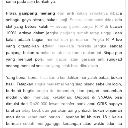
sama pada spin berikutnya.
Frasa
gampang menang
dan
anti kalah
sebaiknya dibaca
sebagai gaya bicara, bukan janji. Secara matematis tidak ada
slot yang bebas kalah — setiap game punya RTP di bawah
100%, artinya dalam jangka panjang rumah tetap unggul dan
kalah adalah bagian normal dari permainan. Angka RTP live
yang ditampilkan adalah rata-rata teoretis jangka sangat
panjang, bukan ramalan untuk sesi kamu malam ini. Siapa pun
yang menjual pola, jam gacor, atau garansi anti rungkad
sedang menjual sesuatu yang tidak bisa dibuktikan.
Yang benar-benar bisa kamu kendalikan hanyalah batas, bukan
hasil. Tetapkan angka maksimal yang siap hilang sebelum login,
berhenti begitu angka itu tersentuh, dan jangan menambah
modal untuk menutup kekalahan. Deposit di 9NAGA bisa
dimulai dari Rp20.000 lewat transfer bank atau QRIS supaya
taruhan tetap kecil, dan gunakan uang pribadi, bukan pinjaman
atau dana kebutuhan harian. Layanan ini khusus 18+; kalau
bermain sudah mengganggu keuangan atau waktu tidur, itu