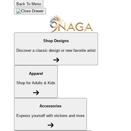
Back To Menu
Shop Designs
Discover a classic design or new favorite artist
Apparel
Shop for Adults & Kids
Accessories
Express yourself with stickers and more