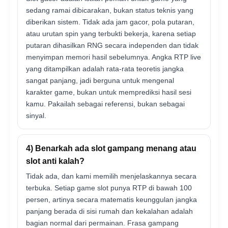
sedang ramai dibicarakan, bukan status teknis yang
diberikan sistem. Tidak ada jam gacor, pola putaran,
atau urutan spin yang terbukti bekerja, karena setiap
putaran dihasilkan RNG secara independen dan tidak
menyimpan memori hasil sebelumnya. Angka RTP live
yang ditampilkan adalah rata-rata teoretis jangka
sangat panjang, jadi berguna untuk mengenal
karakter game, bukan untuk memprediksi hasil sesi
kamu. Pakailah sebagai referensi, bukan sebagai
sinyal.
4) Benarkah ada slot gampang menang atau
slot anti kalah?
Tidak ada, dan kami memilih menjelaskannya secara
terbuka. Setiap game slot punya RTP di bawah 100
persen, artinya secara matematis keunggulan jangka
panjang berada di sisi rumah dan kekalahan adalah
bagian normal dari permainan. Frasa gampang