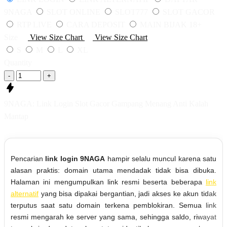
9NAGA
SLOT ONLINE
SLOT777
SLOT GACOR
RTP LIVE
CARA DEPOSIT
MAIN BIJAK 18+
Size
View Size Chart
View Size Chart
S
M
L
XL
Quantity
-
+
9NAGA: Link Login Slot Gacor Gampang Menang Anti Kalah
Mantap
Pencarian
link login 9NAGA
hampir selalu muncul karena satu
alasan praktis: domain utama mendadak tidak bisa dibuka.
Halaman ini mengumpulkan link resmi beserta beberapa
link
alternatif
yang bisa dipakai bergantian, jadi akses ke akun tidak
terputus saat satu domain terkena pemblokiran. Semua link
resmi mengarah ke server yang sama, sehingga saldo, riwayat