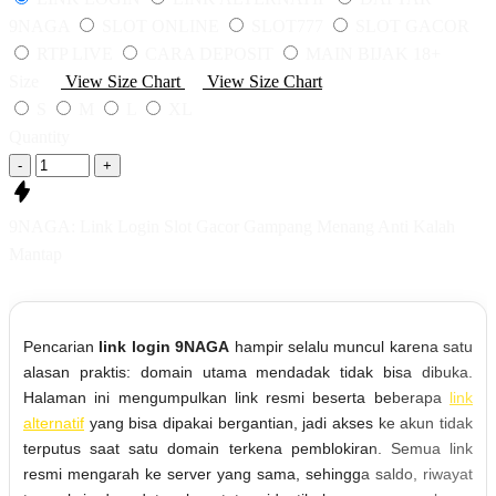
9NAGA
SLOT ONLINE
SLOT777
SLOT GACOR
RTP LIVE
CARA DEPOSIT
MAIN BIJAK 18+
Size
View Size Chart
View Size Chart
S
M
L
XL
Quantity
-
+
9NAGA: Link Login Slot Gacor Gampang Menang Anti Kalah
Mantap
Pencarian
link login 9NAGA
hampir selalu muncul karena satu
alasan praktis: domain utama mendadak tidak bisa dibuka.
Halaman ini mengumpulkan link resmi beserta beberapa
link
alternatif
yang bisa dipakai bergantian, jadi akses ke akun tidak
terputus saat satu domain terkena pemblokiran. Semua link
resmi mengarah ke server yang sama, sehingga saldo, riwayat