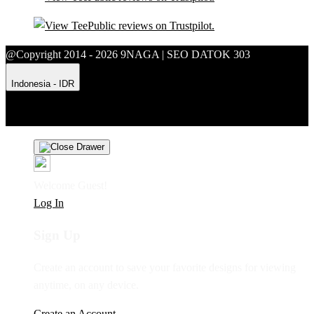
@Copyright 2014 - 2026 9NAGA | SEO DATOK 303
Indonesia - IDR
Product Safety
Intellectual Property Policy
CA: Do Not Sell My
Personal Information
Privacy Policy
Terms
Welcome Guest!
Log In
Sign Up
Create an account to save your favorite designs for viewing
anytime, on any device.
Create an Account