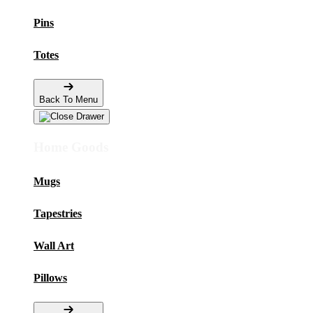
Pins
Totes
Back To Menu
Home Goods
Mugs
Tapestries
Wall Art
Pillows