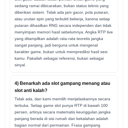
sedang ramai dibicarakan, bukan status teknis yang
diberikan sistem. Tidak ada jam gacor, pola putaran,
atau urutan spin yang terbukti bekerja, karena setiap
putaran dihasilkan RNG secara independen dan tidak
menyimpan memori hasil sebelumnya. Angka RTP live
yang ditampilkan adalah rata-rata teoretis jangka
sangat panjang, jadi berguna untuk mengenal
karakter game, bukan untuk memprediksi hasil sesi
kamu. Pakailah sebagai referensi, bukan sebagai
sinyal.
4) Benarkah ada slot gampang menang atau
slot anti kalah?
Tidak ada, dan kami memilih menjelaskannya secara
terbuka. Setiap game slot punya RTP di bawah 100
persen, artinya secara matematis keunggulan jangka
panjang berada di sisi rumah dan kekalahan adalah
bagian normal dari permainan. Frasa gampang