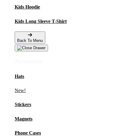
Kids Hoodie
Kids Long Sleeve T-Shirt
Back To Menu
Accessories
Hats
New!
Stickers
Magnets
Phone Cases