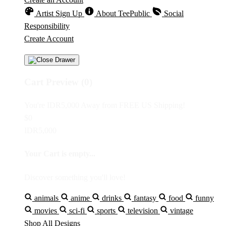
Artist Sign Up
About TeePublic
Social
Responsibility
Create Account
Cart Preview (0)
You're
IDR5,000
Away from
FREE US Shipping!
$0
IDR5,000
Your Cart is empty...
Discover something you'll love!
animals
anime
drinks
fantasy
food
funny
movies
sci-fi
sports
television
vintage
Shop All Designs