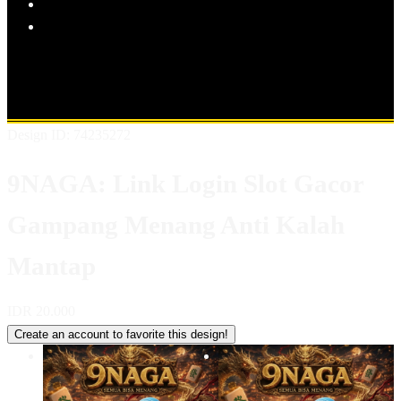
Explore Categories
Popular Products
Shop All Designs
9NAGA
LINK LOGIN 9NAGA
LINK
ALTERNATIF
DAFTAR 9NAGA
SLOT GACOR
RTP LIVE
MAIN BIJAK 18+
Design ID: 74235272
9NAGA: Link Login Slot Gacor
Gampang Menang Anti Kalah
Mantap
IDR 20.000
Create an account to favorite this design!