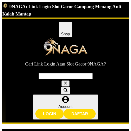
9NAGA: Link Login Slot Gacor Gampang Menang Anti
Kalah Mantap
Shop
Cari Link Login Atau Slot Gacor 9NAGA?
Account
LOGIN
DAFTAR