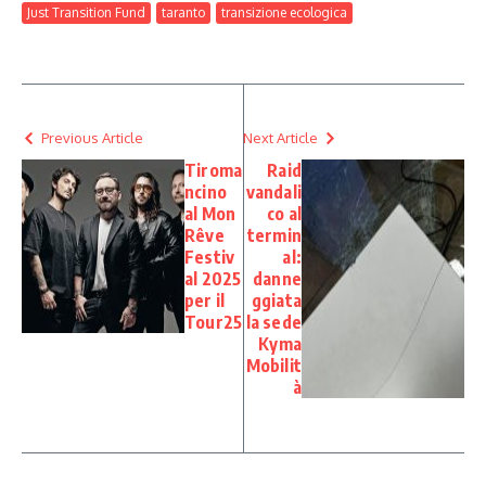
Just Transition Fund
taranto
transizione ecologica
Previous Article
Next Article
Tiroma
Raid
ncino
vandali
al Mon
co al
Rêve
termin
Festiv
al:
al 2025
danne
per il
ggiata
Tour25
la sede
Kyma
Mobilit
à