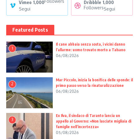
Followers
Vimeo
1,000
Dribbble
1,000
Followers
Segui
Segui
Featured Posts
Il cane abbaia senza sosta, i vicini danno
1
l’allarme: uomo trovato morto a Talsano
06/08/2026
Mar Piccolo, inizia la bonifica delle sponde: il
2
primo passo verso la rinaturalizzazione
06/08/2026
Ex Ilva, il sindaco di Taranto lancia un
3
appello al Governo: «Non lasciate migliaia di
famiglie nell’incertezza»
05/08/2026