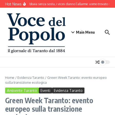
Salta al contenuto
Hot News
Il cane abbaia senza sosta, i vicini danno l’allarme: uomo trovato mort
Main Menu
Home
/
Evidenza Taranto
/
Green Week Taranto: evento europeo
sulla transizione ecologica
Ambiente Taranto
Eventi
Evidenza Taranto
Green Week Taranto: evento
europeo sulla transizione