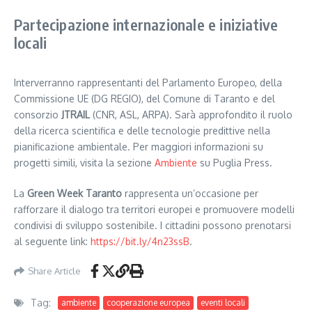
Partecipazione internazionale e iniziative
locali
Interverranno rappresentanti del Parlamento Europeo, della
Commissione UE (DG REGIO), del Comune di Taranto e del
consorzio
JTRAIL
(CNR, ASL, ARPA). Sarà approfondito il ruolo
della ricerca scientifica e delle tecnologie predittive nella
pianificazione ambientale. Per maggiori informazioni su
progetti simili, visita la sezione
Ambiente
su Puglia Press.
La
Green Week Taranto
rappresenta un’occasione per
rafforzare il dialogo tra territori europei e promuovere modelli
condivisi di sviluppo sostenibile. I cittadini possono prenotarsi
al seguente link:
https://bit.ly/4n23ssB
.
Share Article
Tag:
ambiente
cooperazione europea
eventi locali