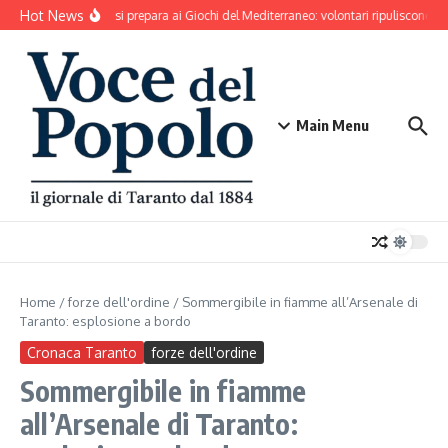
Salta al contenuto
Hot News
Taranto si prepara ai Giochi del Mediterraneo: volontari ripuliscono Par
Main Menu
Home
/
forze dell'ordine
/
Sommergibile in fiamme all’Arsenale di
Taranto: esplosione a bordo
Cronaca Taranto
forze dell'ordine
Sommergibile in fiamme
all’Arsenale di Taranto: