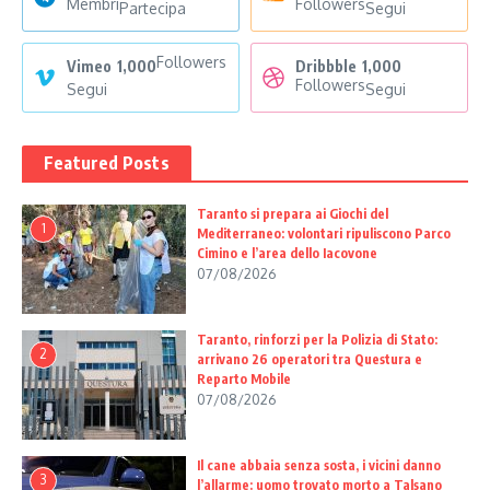
Membri
Followers
Partecipa
Segui
Followers
Vimeo
1,000
Dribbble
1,000
Followers
Segui
Segui
Featured Posts
Taranto si prepara ai Giochi del
1
Mediterraneo: volontari ripuliscono Parco
Cimino e l’area dello Iacovone
07/08/2026
Taranto, rinforzi per la Polizia di Stato:
2
arrivano 26 operatori tra Questura e
Reparto Mobile
07/08/2026
Il cane abbaia senza sosta, i vicini danno
3
l’allarme: uomo trovato morto a Talsano