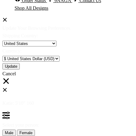
Order Status
9NAGA
Contact Us
Shop All Designs
Update Your Browsing Preferences
Shipping Country:
Currency:
Cancel
Katie:
5'10"
160
Select your person:
Male
Female