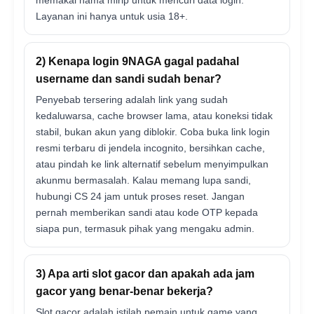
Layanan ini hanya untuk usia 18+.
2) Kenapa login 9NAGA gagal padahal
username dan sandi sudah benar?
Penyebab tersering adalah link yang sudah
kedaluwarsa, cache browser lama, atau koneksi tidak
stabil, bukan akun yang diblokir. Coba buka link login
resmi terbaru di jendela incognito, bersihkan cache,
atau pindah ke link alternatif sebelum menyimpulkan
akunmu bermasalah. Kalau memang lupa sandi,
hubungi CS 24 jam untuk proses reset. Jangan
pernah memberikan sandi atau kode OTP kepada
siapa pun, termasuk pihak yang mengaku admin.
3) Apa arti slot gacor dan apakah ada jam
gacor yang benar-benar bekerja?
Slot gacor adalah istilah pemain untuk game yang