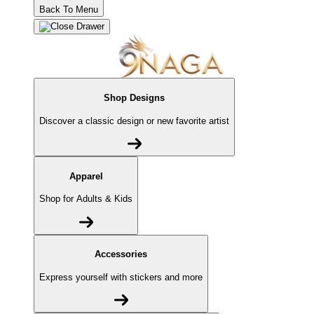
Back To Menu
Shop Designs
Discover a classic design or new favorite artist
Apparel
Shop for Adults & Kids
Accessories
Express yourself with stickers and more