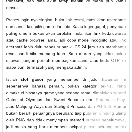
transaksi, dan data akun tetap identik ke mana pun kamu
masuk.
Proses login-nya singkat: buka link resmi, masukkan username
dan sandi, lalu pilih game dari lobi. Kalau login gagal, penyebab
paling umum bukan akun terblokir melainkan link kedaluwarsa
atau cache browser lama, jadi coba mode incognito atau link
alternatif lebih dulu sebelum panik. CS 24 jam siap membantu
reset sandi bila memang lupa. Satu aturan yang tidak boleh
ditawar: jangan pernah membagikan sandi atau kode OTP ke
siapa pun, termasuk yang mengaku admin.
Istilah
slot gacor
yang menempel di judul halaman ini
sebenarnya bahasa pemain, bukan kategori teknis. Yang
dimaksud biasanya game yang sedang ramai dimainkan seperti
Gates of Olympus dan Sweet Bonanza dari Pragmatic Play,
atau Mahjong Ways dan Starlight Princess dari PG Soft. Ramai
bukan berarti peluangnya berubah: tiap putaran dihitung ulang
oleh RNG dan tidak menyimpan memori putaran sebelumnya,
jadi mesin yang baru memberi jackpot punya peluang persis