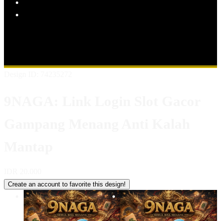
Explore Categories
Popular Products
Shop All Designs
9NAGA
LINK LOGIN 9NAGA
LINK
ALTERNATIF
DAFTAR 9NAGA
SLOT GACOR
RTP LIVE
MAIN BIJAK 18+
Design ID: 74235272
9NAGA: Link Login Slot Gacor
Gampang Menang Anti Kalah
Mantap
IDR 20.000
Create an account to favorite this design!