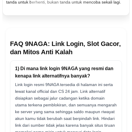
tanda untuk berhenti, bukan tanda untuk mencoba sekali lagi.
FAQ 9NAGA: Link Login, Slot Gacor,
dan Mitos Anti Kalah
1) Di mana link login 9NAGA yang resmi dan
kenapa link alternatifnya banyak?
Link login resmi 9NAGA tersedia di halaman ini serta
lewat kanal official dan CS 24 jam. Link alternatif
disiapkan sebagai jalur cadangan ketika domain
utama terkena pemblokiran, dan semuanya mengarah
ke server yang sama sehingga saldo maupun riwayat
akun kamu tidak berubah saat berpindah link. Hindari
link dari sumber tidak jelas karena banyak situs tiruan
memakai nama mirip untuk mencuri data login.