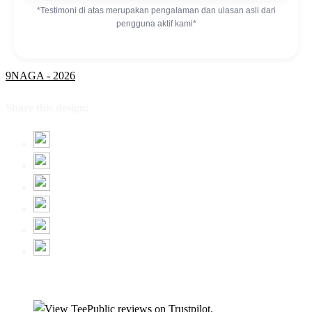
*Testimoni di atas merupakan pengalaman dan ulasan asli dari
pengguna aktif kami*
9NAGA - 2026
Share this design: