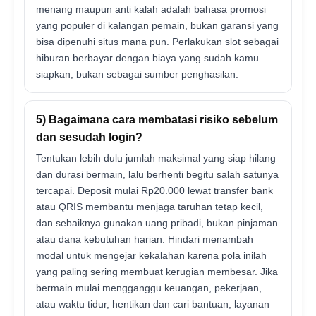
menang maupun anti kalah adalah bahasa promosi
yang populer di kalangan pemain, bukan garansi yang
bisa dipenuhi situs mana pun. Perlakukan slot sebagai
hiburan berbayar dengan biaya yang sudah kamu
siapkan, bukan sebagai sumber penghasilan.
5) Bagaimana cara membatasi risiko sebelum
dan sesudah login?
Tentukan lebih dulu jumlah maksimal yang siap hilang
dan durasi bermain, lalu berhenti begitu salah satunya
tercapai. Deposit mulai Rp20.000 lewat transfer bank
atau QRIS membantu menjaga taruhan tetap kecil,
dan sebaiknya gunakan uang pribadi, bukan pinjaman
atau dana kebutuhan harian. Hindari menambah
modal untuk mengejar kekalahan karena pola inilah
yang paling sering membuat kerugian membesar. Jika
bermain mulai mengganggu keuangan, pekerjaan,
atau waktu tidur, hentikan dan cari bantuan; layanan