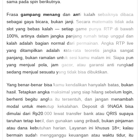
sama pada spin berikutnya.
Frasa
gampang menang
dan
anti kalah
sebaiknya dibaca
sebagai gaya bicara, bukan janji. Secara matematis tidak ada
slot yang bebas kalah — setiap game punya RTP di bawah
100%, artinya dalam jangka panjang rumah tetap unggul dan
kalah adalah bagian normal dari permainan. Angka RTP live
yang ditampilkan adalah rata-rata teoretis jangka sangat
panjang, bukan ramalan untuk sesi kamu malam ini. Siapa pun
yang menjual pola, jam gacor, atau garansi anti rungkad
sedang menjual sesuatu yang tidak bisa dibuktikan.
Yang benar-benar bisa kamu kendalikan hanyalah batas, bukan
hasil. Tetapkan angka maksimal yang siap hilang sebelum login,
berhenti begitu angka itu tersentuh, dan jangan menambah
modal untuk menutup kekalahan. Deposit di 9NAGA bisa
dimulai dari Rp20.000 lewat transfer bank atau QRIS supaya
taruhan tetap kecil, dan gunakan uang pribadi, bukan pinjaman
atau dana kebutuhan harian. Layanan ini khusus 18+; kalau
bermain sudah mengganggu keuangan atau waktu tidur, itu