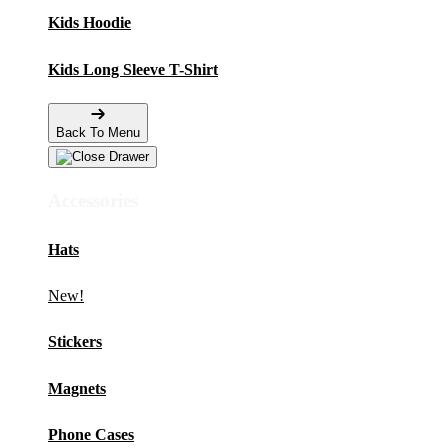
Kids Hoodie
Kids Long Sleeve T-Shirt
Back To Menu
Accessories
Hats
New!
Stickers
Magnets
Phone Cases