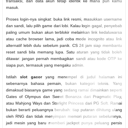
transaksi, dan data akun tetap identik ke mana pun kamu
masuk.
Proses login-nya singkat: buka link resmi, masukkan username
dan sandi, lalu pilih game dari lobi. Kalau login gagal, penyebab
paling umum bukan akun terblokir melainkan link kedaluwarsa
atau cache browser lama, jadi coba mode incognito atau link
alternatif lebih dulu sebelum panik. CS 24 jam siap membantu
reset sandi bila memang lupa. Satu aturan yang tidak boleh
ditawar: jangan pernah membagikan sandi atau kode OTP ke
siapa pun, termasuk yang mengaku admin.
Istilah
slot gacor
yang menempel di judul halaman ini
sebenarnya bahasa pemain, bukan kategori teknis. Yang
dimaksud biasanya game yang sedang ramai dimainkan seperti
Gates of Olympus dan Sweet Bonanza dari Pragmatic Play,
atau Mahjong Ways dan Starlight Princess dari PG Soft. Ramai
bukan berarti peluangnya berubah: tiap putaran dihitung ulang
oleh RNG dan tidak menyimpan memori putaran sebelumnya,
jadi mesin yang baru memberi jackpot punya peluang persis