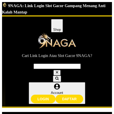
9NAGA: Link Login Slot Gacor Gampang Menang Anti
Kalah Mantap
Shop
Cari Link Login Atau Slot Gacor 9NAGA?
Account
LOGIN
DAFTAR