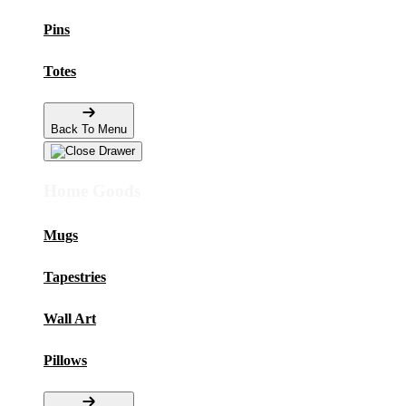
Pins
Totes
Back To Menu
Home Goods
Mugs
Tapestries
Wall Art
Pillows