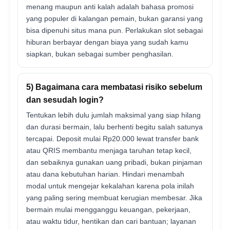
menang maupun anti kalah adalah bahasa promosi
yang populer di kalangan pemain, bukan garansi yang
bisa dipenuhi situs mana pun. Perlakukan slot sebagai
hiburan berbayar dengan biaya yang sudah kamu
siapkan, bukan sebagai sumber penghasilan.
5) Bagaimana cara membatasi risiko sebelum
dan sesudah login?
Tentukan lebih dulu jumlah maksimal yang siap hilang
dan durasi bermain, lalu berhenti begitu salah satunya
tercapai. Deposit mulai Rp20.000 lewat transfer bank
atau QRIS membantu menjaga taruhan tetap kecil,
dan sebaiknya gunakan uang pribadi, bukan pinjaman
atau dana kebutuhan harian. Hindari menambah
modal untuk mengejar kekalahan karena pola inilah
yang paling sering membuat kerugian membesar. Jika
bermain mulai mengganggu keuangan, pekerjaan,
atau waktu tidur, hentikan dan cari bantuan; layanan