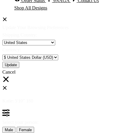
Order Status
9NAGA
Contact Us
Shop All Designs
Update Your Browsing Preferences
Shipping Country:
Currency:
Cancel
Katie:
5'10"
160
Select your person:
Male
Female