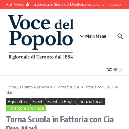
Salta al contenuto
Hot News
Taranto si prepara ai Giochi del Mediterraneo: volontari ripuliscono Pa
Main Menu
Home
/
Taranto e provincia
/
Torna Scuola in Fattoria con Cia Due
Mari
Agricoltura
Eventi
Eventi in Puglia
notizie locali
Taranto e provincia
Torna Scuola in Fattoria con Cia
Due Mari