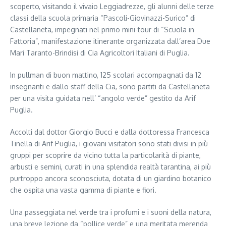
scoperto, visitando il vivaio Leggiadrezze, gli alunni delle terze
classi della scuola primaria “Pascoli-Giovinazzi-Surico” di
Castellaneta, impegnati nel primo mini-tour di “Scuola in
Fattoria”, manifestazione itinerante organizzata dall’area Due
Mari Taranto-Brindisi di Cia Agricoltori Italiani di Puglia.
In pullman di buon mattino, 125 scolari accompagnati da 12
insegnanti e dallo staff della Cia, sono partiti da Castellaneta
per una visita guidata nell’ “angolo verde” gestito da Arif
Puglia.
Accolti dal dottor Giorgio Bucci e dalla dottoressa Francesca
Tinella di Arif Puglia, i giovani visitatori sono stati divisi in più
gruppi per scoprire da vicino tutta la particolarità di piante,
arbusti e semini, curati in una splendida realtà tarantina, ai più
purtroppo ancora sconosciuta, dotata di un giardino botanico
che ospita una vasta gamma di piante e fiori.
Una passeggiata nel verde tra i profumi e i suoni della natura,
una breve lezione da “pollice verde” e una meritata merenda