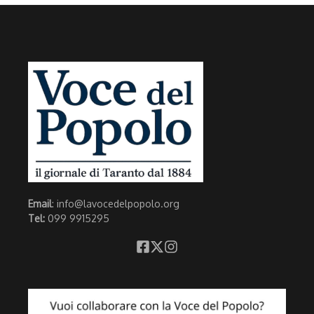
Email
: info@lavocedelpopolo.org
Tel:
099 9915295