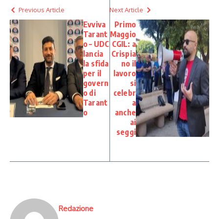
Previous Article
Next Article
Evviva
Primo
Tarant
Maggio
o – UDC
CGIL: a
lancia
Crispia
la sfida
no il
per il
lavoro
govern
si
o di
celebr
Tarant
a
o
anche
ai
seggi
Redazione