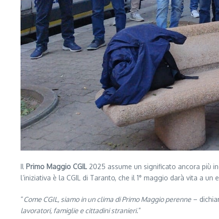
Il
Primo Maggio CGIL
2025 assume un significato ancora più inc
l’iniziativa è la CGIL di Taranto, che il 1° maggio darà vita a un
“
Come CGIL, siamo in un clima di Primo Maggio perenne
– dichia
lavoratori, famiglie e cittadini stranieri
.”