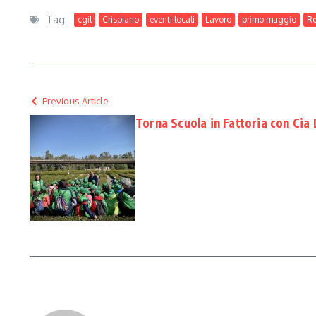
Tag:
cgil
Crispiano
eventi locali
Lavoro
primo maggio
R
Previous Article
Torna Scuola in Fattoria con Cia