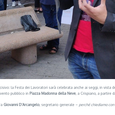
isivo: la Festa dei Lavoratori sarà celebrata anche ai seggi, in vist
 evento pubblico in
Piazza Madonna della Neve
, a Crispiano, a partire 
ra
Giovanni D’Arcangelo
, segretario generale –
perché chiediamo con i