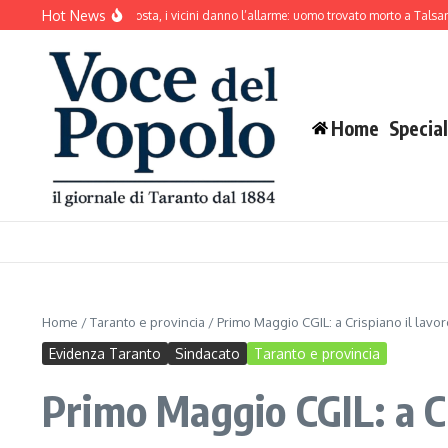
Salta al contenuto
Hot News
ne abbaia senza sosta, i vicini danno l’allarme: uomo trovato morto a Talsano
Mar
Home
Special
Home
/
Taranto e provincia
/
Primo Maggio CGIL: a Crispiano il lavor
Evidenza Taranto
Sindacato
Taranto e provincia
Primo Maggio CGIL: a Cr