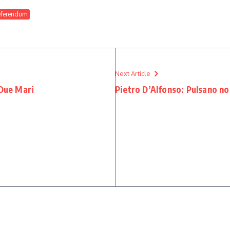
eferendum
Next Article
 Due Mari
Pietro D’Alfonso: Pulsano non