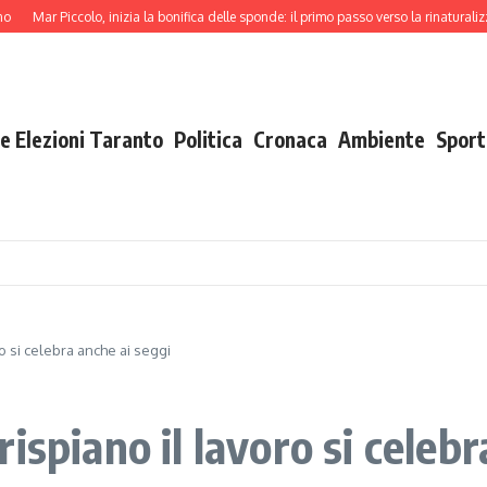
 Piccolo, inizia la bonifica delle sponde: il primo passo verso la rinaturalizzazione
e Elezioni Taranto
Politica
Cronaca
Ambiente
Sport
o si celebra anche ai seggi
ispiano il lavoro si celebr