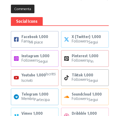
Social Icons
Facebook
1,000
X (Twitter)
1,000
Fans
Followers
Mi piace
Segui
Instagram
1,000
Pinterest
1,000
Followers
Followers
Segui
Pin
Iscritti
Youtube
1,000
Tiktok
1,000
Followers
Iscriviti
Segui
Telegram
1,000
Soundcloud
1,000
Membri
Followers
Partecipa
Segui
Vimeo
1,000
Dribbble
1,000