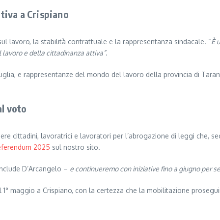
ativa a Crispiano
sul lavoro, la stabilità contrattuale e la rappresentanza sindacale. “
È 
 lavoro e della cittadinanza attiva”
.
Puglia, e rappresentanze del mondo del lavoro della provincia di Taran
al voto
re cittadini, lavoratrici e lavoratori per l’abrogazione di leggi che, s
Referendum 2025
sul nostro sito.
nclude D’Arcangelo –
e continueremo con iniziative fino a giugno per se
il 1° maggio a Crispiano, con la certezza che la mobilitazione proseguir