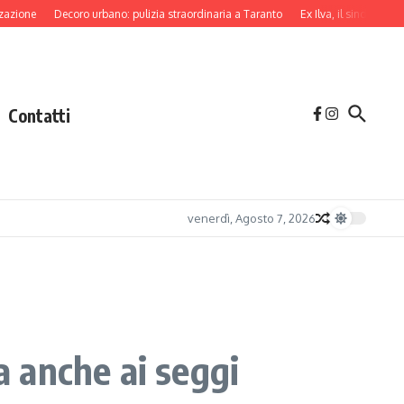
Decoro urbano: pulizia straordinaria a Taranto
Ex Ilva, il sindaco di Taranto
Contatti
venerdì, Agosto 7, 2026
a anche ai seggi