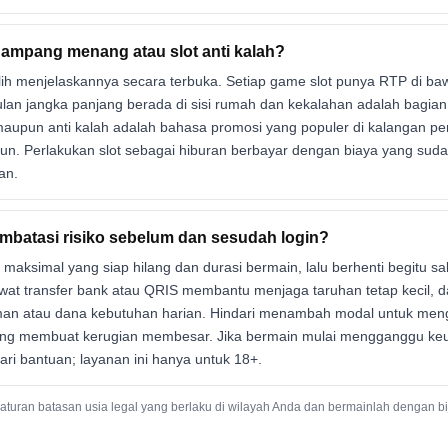
gampang menang atau slot anti kalah?
ih menjelaskannya secara terbuka. Setiap game slot punya RTP di baw
an jangka panjang berada di sisi rumah dan kekalahan adalah bagian
pun anti kalah adalah bahasa promosi yang populer di kalangan pe
pun. Perlakukan slot sebagai hiburan berbayar dengan biaya yang sud
an.
mbatasi risiko sebelum dan sesudah login?
 maksimal yang siap hilang dan durasi bermain, lalu berhenti begitu sa
ewat transfer bank atau QRIS membantu menjaga taruhan tetap kecil, 
aman atau dana kebutuhan harian. Hindari menambah modal untuk men
sering membuat kerugian membesar. Jika bermain mulai mengganggu ke
cari bantuan; layanan ini hanya untuk 18+.
aturan batasan usia legal yang berlaku di wilayah Anda dan bermainlah dengan bij