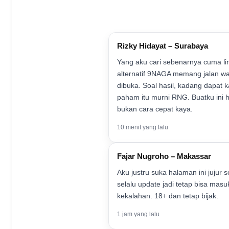
Rizky Hidayat – Surabaya
Yang aku cari sebenarnya cuma link
alternatif 9NAGA memang jalan w
dibuka. Soal hasil, kadang dapat 
paham itu murni RNG. Buatku ini 
bukan cara cepat kaya.
10 menit yang lalu
Fajar Nugroho – Makassar
Aku justru suka halaman ini jujur 
selalu update jadi tetap bisa mas
kekalahan. 18+ dan tetap bijak.
1 jam yang lalu