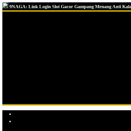
9NAGA: Link Login Slot Gacor Gampang Menang Anti Kal
Explore Categories
Popular Products