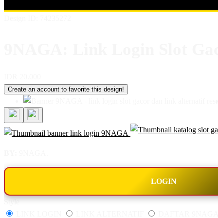
Shop All Designs
9NAGA
LINK LOGIN 9NAGA
LINK ALTERN
Design ID: 74235272
9NAGA: Link Login Slot Ga
IDR 20.000
Create an account to favorite this design!
BY:
9NAGA.
LOGIN
Style
LINK LOGIN
LINK ALTERNATIF
DAFTAR 9NAG