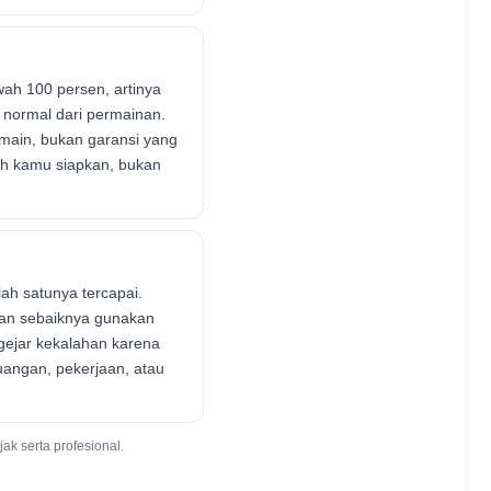
ah 100 persen, artinya
 normal dari permainan.
main, bukan garansi yang
ah kamu siapkan, bukan
lah satunya tercapai.
dan sebaiknya gunakan
gejar kekalahan karena
uangan, pekerjaan, atau
ak serta profesional.