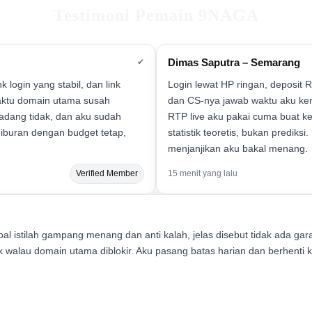
Testimoni Pemain 9NAGA
Dimas Saputra – Semarang
✔
 login yang stabil, dan link
Login lewat HP ringan, deposit
aktu domain utama susah
dan CS-nya jawab waktu aku ken
kadang tidak, dan aku sudah
RTP live aku pakai cuma buat ke
hiburan dengan budget tetap,
statistik teoretis, bukan predik
menjanjikan aku bakal menang.
Verified Member
15 menit yang lalu
soal istilah gampang menang dan anti kalah, jelas disebut tidak ada gara
uk walau domain utama diblokir. Aku pasang batas harian dan berhenti 