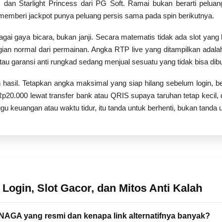
an Starlight Princess dari PG Soft. Ramai bukan berarti peluang
emberi jackpot punya peluang persis sama pada spin berikutnya.
gai gaya bicara, bukan janji. Secara matematis tidak ada slot ya
ian normal dari permainan. Angka RTP live yang ditampilkan adalah 
tau garansi anti rungkad sedang menjual sesuatu yang tidak bisa dibu
hasil. Tetapkan angka maksimal yang siap hilang sebelum login, b
Rp20.000 lewat transfer bank atau QRIS supaya taruhan tetap kecil,
 keuangan atau waktu tidur, itu tanda untuk berhenti, bukan tanda u
ogin, Slot Gacor, dan Mitos Anti Kalah
 9NAGA yang resmi dan kenapa link alternatifnya banyak?