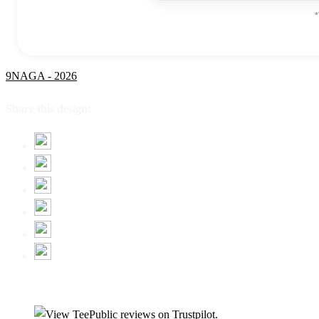
*
9NAGA - 2026
Share this design: