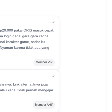
✔
 Rp20.000 pakai QRIS masuk cepat,
a login gagal gara-gara cache.
nal karakter game, sadar itu
si. Nyaman karena tidak ada yang
Member VIP
✔
nsinya. Link alternatifnya juga
kalau kena, tidak pernah mengejar
Member Aktif