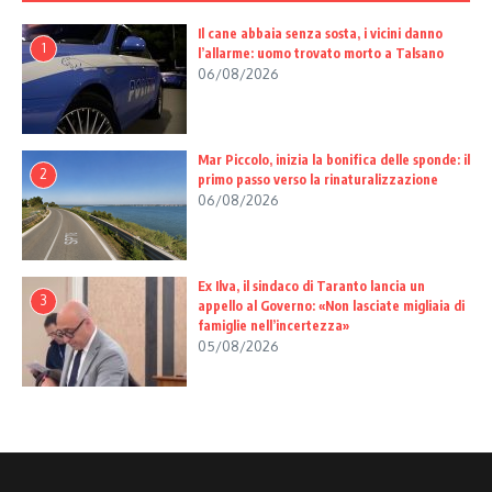
Il cane abbaia senza sosta, i vicini danno
1
l’allarme: uomo trovato morto a Talsano
06/08/2026
Mar Piccolo, inizia la bonifica delle sponde: il
2
primo passo verso la rinaturalizzazione
06/08/2026
Ex Ilva, il sindaco di Taranto lancia un
3
appello al Governo: «Non lasciate migliaia di
famiglie nell’incertezza»
05/08/2026