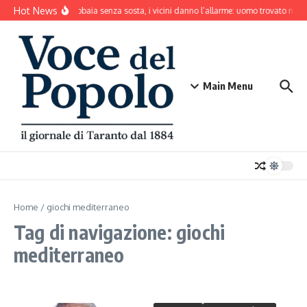
Salta al contenuto
Hot News
Il cane abbaia senza sosta, i vicini danno l’allarme: uomo trovato mort
Main Menu
Home
/
giochi mediterraneo
Tag di navigazione: giochi
mediterraneo