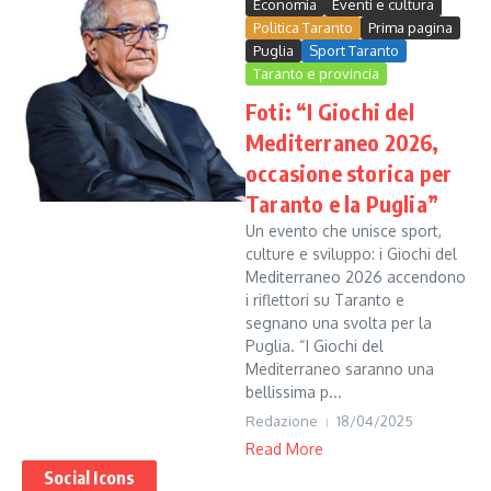
Economia
Eventi e cultura
Politica Taranto
Prima pagina
Puglia
Sport Taranto
Taranto e provincia
Foti: “I Giochi del
Mediterraneo 2026,
occasione storica per
Taranto e la Puglia”
Un evento che unisce sport,
culture e sviluppo: i Giochi del
Mediterraneo 2026 accendono
i riflettori su Taranto e
segnano una svolta per la
Puglia. “I Giochi del
Mediterraneo saranno una
bellissima p...
Redazione
18/04/2025
Read More
Social Icons