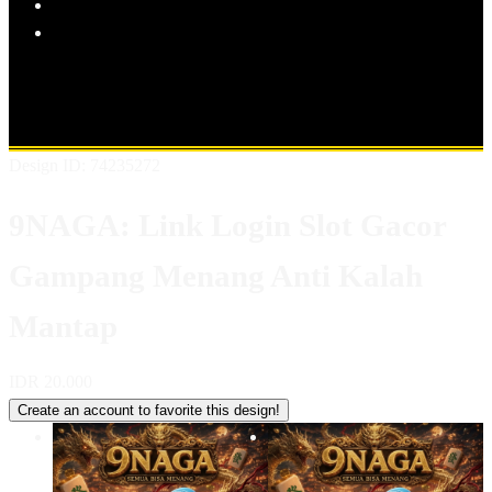
Explore Categories
Popular Products
Shop All Designs
9NAGA
LINK LOGIN 9NAGA
LINK
ALTERNATIF
DAFTAR 9NAGA
SLOT GACOR
RTP LIVE
MAIN BIJAK 18+
Design ID: 74235272
9NAGA: Link Login Slot Gacor
Gampang Menang Anti Kalah
Mantap
IDR 20.000
Create an account to favorite this design!