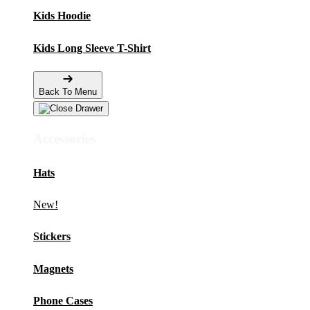
Kids Hoodie
Kids Long Sleeve T-Shirt
Back To Menu
Accessories
Hats
New!
Stickers
Magnets
Phone Cases