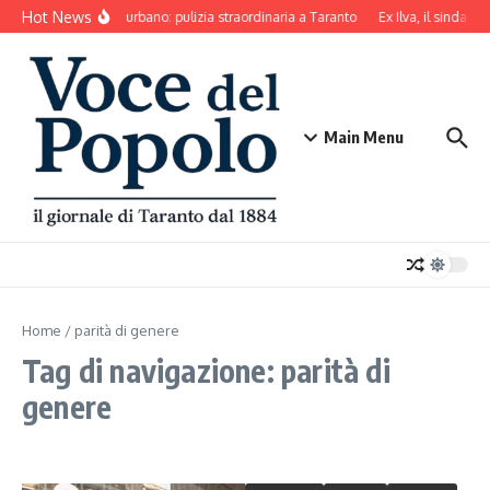
Salta al contenuto
Hot News
Decoro urbano: pulizia straordinaria a Taranto
Ex Ilva, il sindaco 
Main Menu
Home
/
parità di genere
Tag di navigazione: parità di
genere