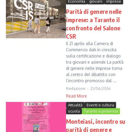
Economia
giovani
imprese
Parità di genere nelle
imprese: a Taranto il
confronto del Salone
CSR
Il 21 aprile alla Camera di
Commercio dati in crescita
sulla certificazione e dialogo
tra giovani e aziende La parità
di genere nelle imprese torna
al centro del dibattito con
l’incontro promosso dal ...
Redazione
21/04/2026
Read More
Attualità
Eventi e cultura
scuola
Taranto e provincia
Monteiasi, incontro su
parità di genere e