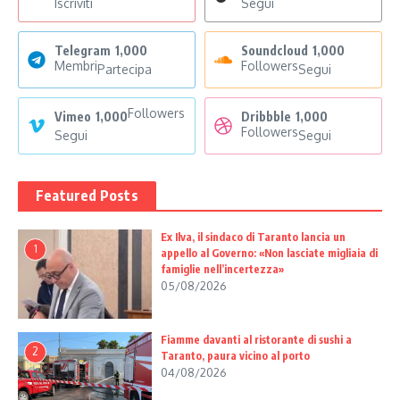
Iscriviti
Segui
Telegram
1,000
Soundcloud
1,000
Membri
Followers
Partecipa
Segui
Followers
Vimeo
1,000
Dribbble
1,000
Followers
Segui
Segui
Featured Posts
Ex Ilva, il sindaco di Taranto lancia un
1
appello al Governo: «Non lasciate migliaia di
famiglie nell’incertezza»
05/08/2026
Fiamme davanti al ristorante di sushi a
2
Taranto, paura vicino al porto
04/08/2026