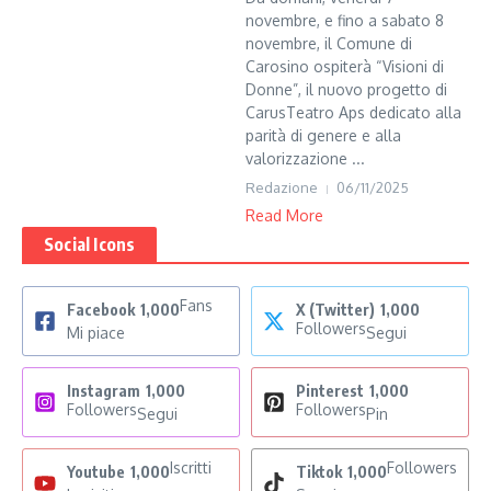
novembre, e fino a sabato 8
novembre, il Comune di
Carosino ospiterà “Visioni di
Donne”, il nuovo progetto di
CarusTeatro Aps dedicato alla
parità di genere e alla
valorizzazione ...
Redazione
06/11/2025
Read More
Social Icons
Fans
Facebook
1,000
X (Twitter)
1,000
Followers
Mi piace
Segui
Instagram
1,000
Pinterest
1,000
Followers
Followers
Segui
Pin
Iscritti
Followers
Youtube
1,000
Tiktok
1,000