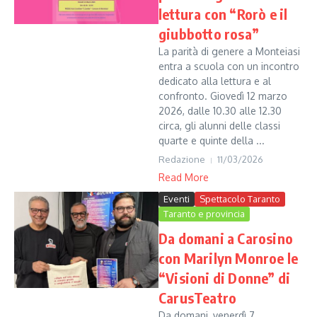
lettura con “Rorò e il
giubbotto rosa”
La parità di genere a Monteiasi
entra a scuola con un incontro
dedicato alla lettura e al
confronto. Giovedì 12 marzo
2026, dalle 10.30 alle 12.30
circa, gli alunni delle classi
quarte e quinte della ...
Redazione
11/03/2026
Read More
Eventi
Spettacolo Taranto
Taranto e provincia
Da domani a Carosino
con Marilyn Monroe le
“Visioni di Donne” di
CarusTeatro
Da domani, venerdì 7