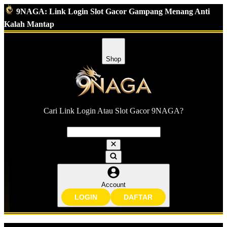
9NAGA: Link Login Slot Gacor Gampang Menang Anti
Kalah Mantap
Shop
Cari Link Login Atau Slot Gacor 9NAGA?
Account
LOGIN
DAFTAR