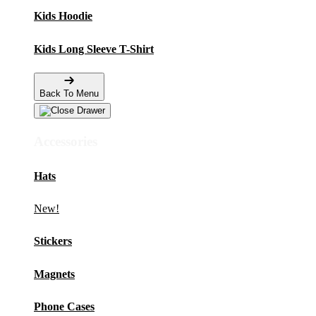
Kids Hoodie
Kids Long Sleeve T-Shirt
Back To Menu
Accessories
Hats
New!
Stickers
Magnets
Phone Cases