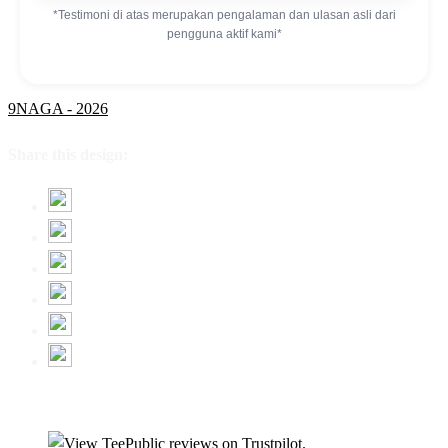
*Testimoni di atas merupakan pengalaman dan ulasan asli dari
pengguna aktif kami*
9NAGA - 2026
Share this design: