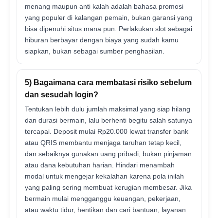
menang maupun anti kalah adalah bahasa promosi
yang populer di kalangan pemain, bukan garansi yang
bisa dipenuhi situs mana pun. Perlakukan slot sebagai
hiburan berbayar dengan biaya yang sudah kamu
siapkan, bukan sebagai sumber penghasilan.
5) Bagaimana cara membatasi risiko sebelum
dan sesudah login?
Tentukan lebih dulu jumlah maksimal yang siap hilang
dan durasi bermain, lalu berhenti begitu salah satunya
tercapai. Deposit mulai Rp20.000 lewat transfer bank
atau QRIS membantu menjaga taruhan tetap kecil,
dan sebaiknya gunakan uang pribadi, bukan pinjaman
atau dana kebutuhan harian. Hindari menambah
modal untuk mengejar kekalahan karena pola inilah
yang paling sering membuat kerugian membesar. Jika
bermain mulai mengganggu keuangan, pekerjaan,
atau waktu tidur, hentikan dan cari bantuan; layanan