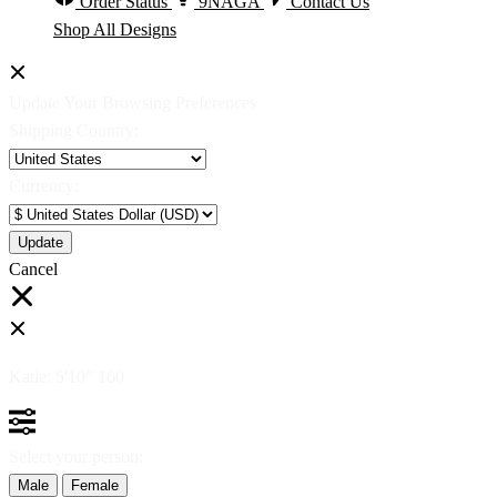
Order Status
9NAGA
Contact Us
Shop All Designs
Update Your Browsing Preferences
Shipping Country:
Currency:
Cancel
Katie:
5'10"
160
Select your person:
Male
Female