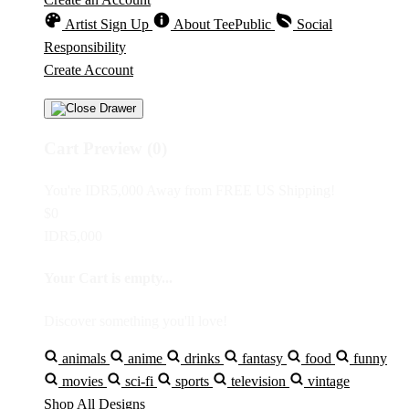
Artist Sign Up
About TeePublic
Social
Responsibility
Create Account
Cart Preview (0)
You're
IDR5,000
Away from
FREE US Shipping!
$0
IDR5,000
Your Cart is empty...
Discover something you'll love!
animals
anime
drinks
fantasy
food
funny
movies
sci-fi
sports
television
vintage
Shop All Designs