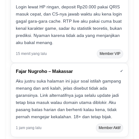
Login lewat HP ringan, deposit Rp20.000 pakai QRIS
masuk cepat, dan CS-nya jawab waktu aku kena login
gagal gara-gara cache. RTP live aku pakai cuma buat
kenal karakter game, sadar itu statistik teoretis, bukan
prediksi. Nyaman karena tidak ada yang menjanjikan
aku bakal menang.
15 menit yang lalu
Member VIP
Fajar Nugroho – Makassar
✔
Aku justru suka halaman ini jujur soal istilah gampang
menang dan anti kalah, jelas disebut tidak ada
garansinya. Link alternatifnya juga selalu update jadi
tetap bisa masuk walau domain utama diblokir. Aku
pasang batas harian dan berhenti kalau kena, tidak
pernah mengejar kekalahan. 18+ dan tetap bijak.
1 jam yang lalu
Member Aktif