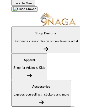
Back To Menu
Shop Designs
Discover a classic design or new favorite artist
Apparel
Shop for Adults & Kids
Accessories
Express yourself with stickers and more