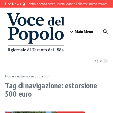
Salta al contenuto
Hot News
Il cane abbaia senza sosta, i vicini danno l’allarme: uomo trovato mo
Main Menu
Home
/
estorsione 500 euro
Tag di navigazione: estorsione
500 euro