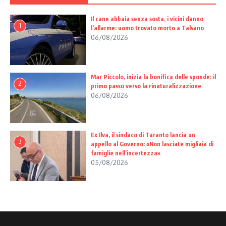
Il cane abbaia senza sosta, i vicini danno
1
l’allarme: uomo trovato morto a Talsano
06/08/2026
Mar Piccolo, inizia la bonifica delle sponde: il
2
primo passo verso la rinaturalizzazione
06/08/2026
Ex Ilva, il sindaco di Taranto lancia un
3
appello al Governo: «Non lasciate migliaia di
famiglie nell’incertezza»
05/08/2026