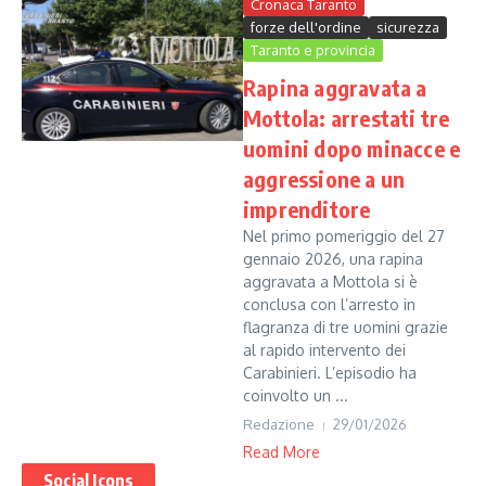
Cronaca Taranto
forze dell'ordine
sicurezza
Taranto e provincia
Rapina aggravata a
Mottola: arrestati tre
uomini dopo minacce e
aggressione a un
imprenditore
Nel primo pomeriggio del 27
gennaio 2026, una rapina
aggravata a Mottola si è
conclusa con l’arresto in
flagranza di tre uomini grazie
al rapido intervento dei
Carabinieri. L’episodio ha
coinvolto un ...
Redazione
29/01/2026
Read More
Social Icons