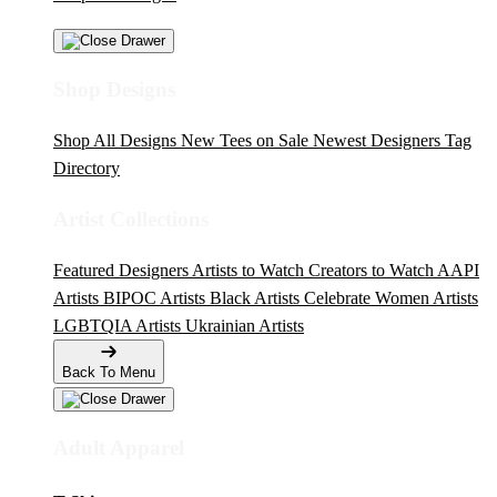
Shop Designs
Shop All Designs
New Tees on Sale
Newest Designers
Tag
Directory
Artist Collections
Featured Designers
Artists to Watch
Creators to Watch
AAPI
Artists
BIPOC Artists
Black Artists
Celebrate Women Artists
LGBTQIA Artists
Ukrainian Artists
Back To Menu
Adult Apparel