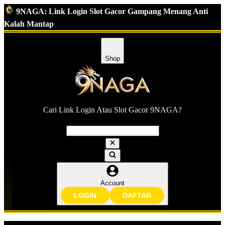
9NAGA: Link Login Slot Gacor Gampang Menang Anti
Kalah Mantap
Shop
Cari Link Login Atau Slot Gacor 9NAGA?
Account
LOGIN
DAFTAR