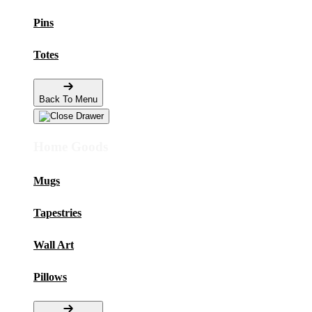
Pins
Totes
Back To Menu
Home Goods
Mugs
Tapestries
Wall Art
Pillows