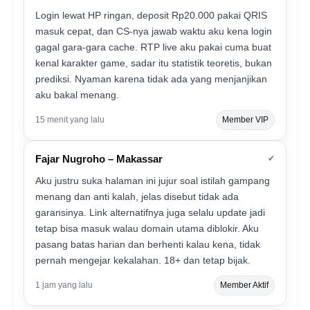
Login lewat HP ringan, deposit Rp20.000 pakai QRIS
masuk cepat, dan CS-nya jawab waktu aku kena login
gagal gara-gara cache. RTP live aku pakai cuma buat
kenal karakter game, sadar itu statistik teoretis, bukan
prediksi. Nyaman karena tidak ada yang menjanjikan
aku bakal menang.
15 menit yang lalu
Member VIP
Fajar Nugroho – Makassar
✔
Aku justru suka halaman ini jujur soal istilah gampang
menang dan anti kalah, jelas disebut tidak ada
garansinya. Link alternatifnya juga selalu update jadi
tetap bisa masuk walau domain utama diblokir. Aku
pasang batas harian dan berhenti kalau kena, tidak
pernah mengejar kekalahan. 18+ dan tetap bijak.
1 jam yang lalu
Member Aktif