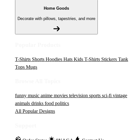
Home Goods
Decorate with pillows, tapestries, and more
Popular Products
T-Shirts
Shorts
Hoodies
Hats
Kids T-Shirts
Stickers
Tank
Tops
Mugs
Browse All Topics
funny
music
anime
movies
television
sports
sci-fi
vintage
animals
drinks
food
politics
All Popular Designs
Support