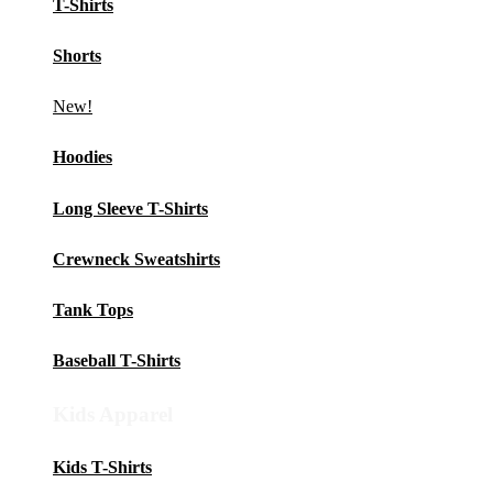
T-Shirts
Shorts
New!
Hoodies
Long Sleeve T-Shirts
Crewneck Sweatshirts
Tank Tops
Baseball T-Shirts
Kids Apparel
Kids T-Shirts