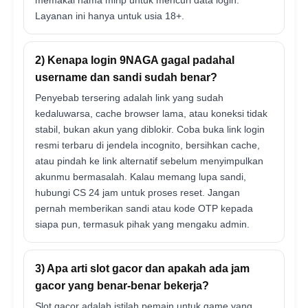
Layanan ini hanya untuk usia 18+.
2) Kenapa login 9NAGA gagal padahal
username dan sandi sudah benar?
Penyebab tersering adalah link yang sudah
kedaluwarsa, cache browser lama, atau koneksi tidak
stabil, bukan akun yang diblokir. Coba buka link login
resmi terbaru di jendela incognito, bersihkan cache,
atau pindah ke link alternatif sebelum menyimpulkan
akunmu bermasalah. Kalau memang lupa sandi,
hubungi CS 24 jam untuk proses reset. Jangan
pernah memberikan sandi atau kode OTP kepada
siapa pun, termasuk pihak yang mengaku admin.
3) Apa arti slot gacor dan apakah ada jam
gacor yang benar-benar bekerja?
Slot gacor adalah istilah pemain untuk game yang