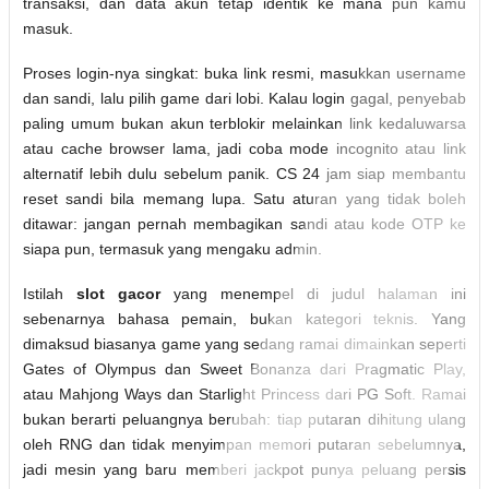
transaksi, dan data akun tetap identik ke mana pun kamu
masuk.
Proses login-nya singkat: buka link resmi, masukkan username
dan sandi, lalu pilih game dari lobi. Kalau login gagal, penyebab
paling umum bukan akun terblokir melainkan link kedaluwarsa
atau cache browser lama, jadi coba mode incognito atau link
alternatif lebih dulu sebelum panik. CS 24 jam siap membantu
reset sandi bila memang lupa. Satu aturan yang tidak boleh
ditawar: jangan pernah membagikan sandi atau kode OTP ke
siapa pun, termasuk yang mengaku admin.
Istilah
slot gacor
yang menempel di judul halaman ini
sebenarnya bahasa pemain, bukan kategori teknis. Yang
dimaksud biasanya game yang sedang ramai dimainkan seperti
Gates of Olympus dan Sweet Bonanza dari Pragmatic Play,
atau Mahjong Ways dan Starlight Princess dari PG Soft. Ramai
bukan berarti peluangnya berubah: tiap putaran dihitung ulang
oleh RNG dan tidak menyimpan memori putaran sebelumnya,
jadi mesin yang baru memberi jackpot punya peluang persis