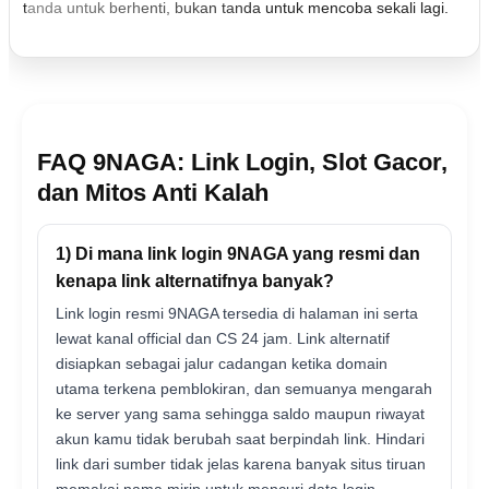
tanda untuk berhenti, bukan tanda untuk mencoba sekali lagi.
FAQ 9NAGA: Link Login, Slot Gacor,
dan Mitos Anti Kalah
1) Di mana link login 9NAGA yang resmi dan
kenapa link alternatifnya banyak?
Link login resmi 9NAGA tersedia di halaman ini serta
lewat kanal official dan CS 24 jam. Link alternatif
disiapkan sebagai jalur cadangan ketika domain
utama terkena pemblokiran, dan semuanya mengarah
ke server yang sama sehingga saldo maupun riwayat
akun kamu tidak berubah saat berpindah link. Hindari
link dari sumber tidak jelas karena banyak situs tiruan
memakai nama mirip untuk mencuri data login.