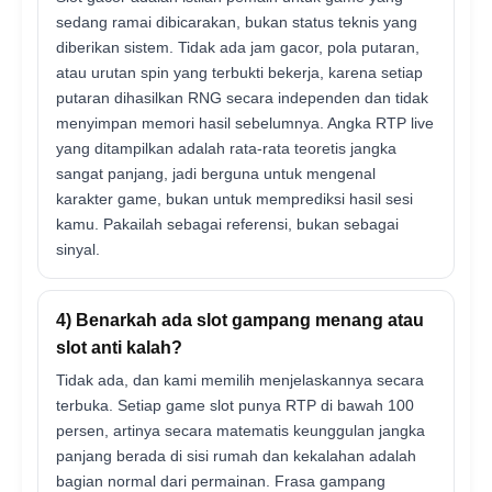
sedang ramai dibicarakan, bukan status teknis yang
diberikan sistem. Tidak ada jam gacor, pola putaran,
atau urutan spin yang terbukti bekerja, karena setiap
putaran dihasilkan RNG secara independen dan tidak
menyimpan memori hasil sebelumnya. Angka RTP live
yang ditampilkan adalah rata-rata teoretis jangka
sangat panjang, jadi berguna untuk mengenal
karakter game, bukan untuk memprediksi hasil sesi
kamu. Pakailah sebagai referensi, bukan sebagai
sinyal.
4) Benarkah ada slot gampang menang atau
slot anti kalah?
Tidak ada, dan kami memilih menjelaskannya secara
terbuka. Setiap game slot punya RTP di bawah 100
persen, artinya secara matematis keunggulan jangka
panjang berada di sisi rumah dan kekalahan adalah
bagian normal dari permainan. Frasa gampang