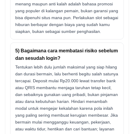
menang maupun anti kalah adalah bahasa promosi
yang populer di kalangan pemain, bukan garansi yang
bisa dipenuhi situs mana pun. Perlakukan slot sebagai
hiburan berbayar dengan biaya yang sudah kamu
siapkan, bukan sebagai sumber penghasilan.
5) Bagaimana cara membatasi risiko sebelum
dan sesudah login?
Tentukan lebih dulu jumlah maksimal yang siap hilang
dan durasi bermain, lalu berhenti begitu salah satunya
tercapai. Deposit mulai Rp20.000 lewat transfer bank
atau QRIS membantu menjaga taruhan tetap kecil,
dan sebaiknya gunakan uang pribadi, bukan pinjaman
atau dana kebutuhan harian. Hindari menambah
modal untuk mengejar kekalahan karena pola inilah
yang paling sering membuat kerugian membesar. Jika
bermain mulai mengganggu keuangan, pekerjaan,
atau waktu tidur, hentikan dan cari bantuan; layanan