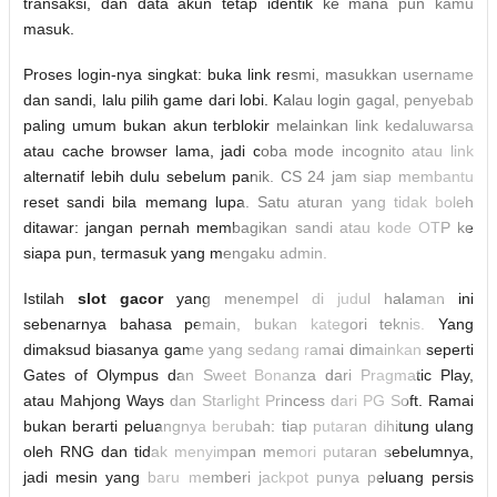
transaksi, dan data akun tetap identik ke mana pun kamu
masuk.
Proses login-nya singkat: buka link resmi, masukkan username
dan sandi, lalu pilih game dari lobi. Kalau login gagal, penyebab
paling umum bukan akun terblokir melainkan link kedaluwarsa
atau cache browser lama, jadi coba mode incognito atau link
alternatif lebih dulu sebelum panik. CS 24 jam siap membantu
reset sandi bila memang lupa. Satu aturan yang tidak boleh
ditawar: jangan pernah membagikan sandi atau kode OTP ke
siapa pun, termasuk yang mengaku admin.
Istilah
slot gacor
yang menempel di judul halaman ini
sebenarnya bahasa pemain, bukan kategori teknis. Yang
dimaksud biasanya game yang sedang ramai dimainkan seperti
Gates of Olympus dan Sweet Bonanza dari Pragmatic Play,
atau Mahjong Ways dan Starlight Princess dari PG Soft. Ramai
bukan berarti peluangnya berubah: tiap putaran dihitung ulang
oleh RNG dan tidak menyimpan memori putaran sebelumnya,
jadi mesin yang baru memberi jackpot punya peluang persis