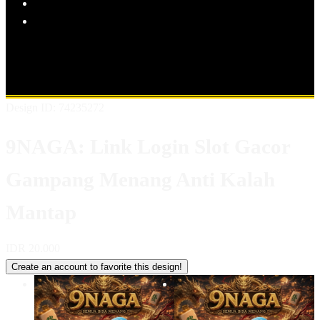
Explore Categories
Popular Products
Shop All Designs
9NAGA
LINK LOGIN 9NAGA
LINK
ALTERNATIF
DAFTAR 9NAGA
SLOT GACOR
RTP LIVE
MAIN BIJAK 18+
Design ID: 74235272
9NAGA: Link Login Slot Gacor
Gampang Menang Anti Kalah
Mantap
IDR 20.000
Create an account to favorite this design!