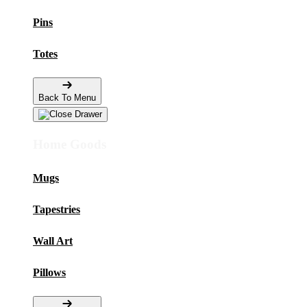
Pins
Totes
Back To Menu
Home Goods
Mugs
Tapestries
Wall Art
Pillows