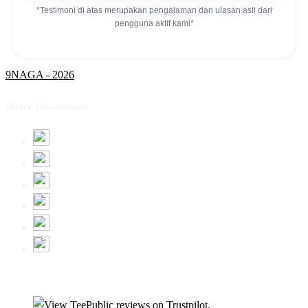
*Testimoni di atas merupakan pengalaman dan ulasan asli dari
pengguna aktif kami*
9NAGA - 2026
Share this design: