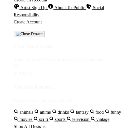
Artist Sign Up
About TeePublic
Social
Responsibility
Create Account
Cart Preview (0)
You're
IDR5,000
Away from
FREE US Shipping!
$0
IDR5,000
Your Cart is empty...
Discover something you'll love!
animals
anime
drinks
fantasy
food
funny
movies
sci-fi
sports
television
vintage
Shop All Designs