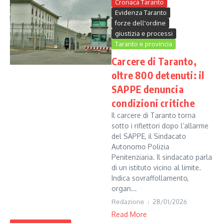
Cronaca Taranto
Evidenza Taranto
forze dell'ordine
giustizia e processi
Taranto e provincia
Carcere di Taranto,
oltre 800 detenuti: il
SAPPE denuncia
condizioni critiche
Il carcere di Taranto torna
sotto i riflettori dopo l’allarme
del SAPPE, il Sindacato
Autonomo Polizia
Penitenziaria. Il sindacato parla
di un istituto vicino al limite.
Indica sovraffollamento,
organ...
Redazione
28/01/2026
Read More