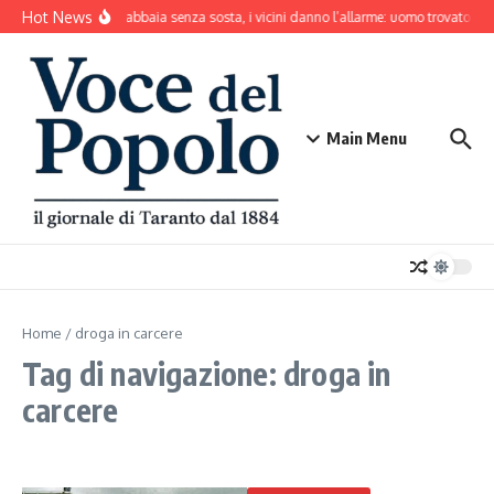
Salta al contenuto
Hot News
Il cane abbaia senza sosta, i vicini danno l’allarme: uomo trovato mo
Main Menu
Home
/
droga in carcere
Tag di navigazione: droga in
carcere