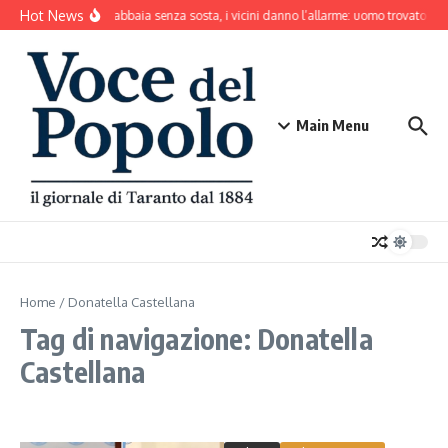
Salta al contenuto
Hot News
Il cane abbaia senza sosta, i vicini danno l’allarme: uomo trovato mo
Main Menu
Home
/
Donatella Castellana
Tag di navigazione: Donatella
Castellana