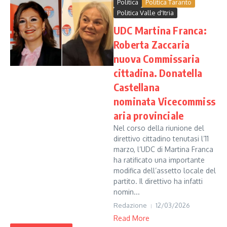
Politica
Politica Taranto
Politica Valle d'Itria
UDC Martina Franca:
Roberta Zaccaria
nuova Commissaria
cittadina. Donatella
Castellana
nominata Vicecommiss
aria provinciale
Nel corso della riunione del
direttivo cittadino tenutasi l’11
marzo, l’UDC di Martina Franca
ha ratificato una importante
modifica dell’assetto locale del
partito. Il direttivo ha infatti
nomin...
Redazione
12/03/2026
Read More