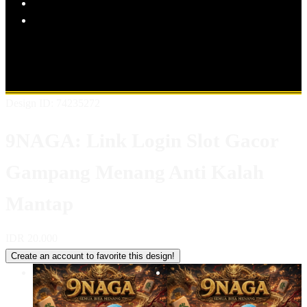
Explore Categories
Popular Products
Shop All Designs
9NAGA
LINK LOGIN 9NAGA
LINK
ALTERNATIF
DAFTAR 9NAGA
SLOT GACOR
RTP LIVE
MAIN BIJAK 18+
Design ID: 74235272
9NAGA: Link Login Slot Gacor
Gampang Menang Anti Kalah
Mantap
IDR 20.000
Create an account to favorite this design!