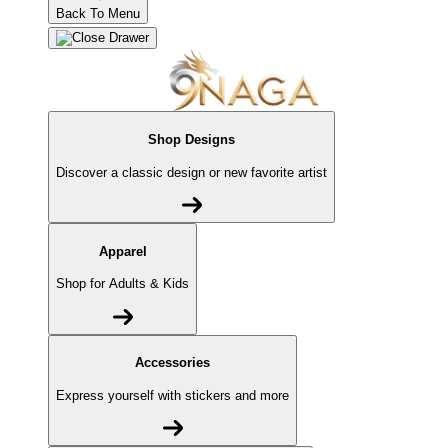
Back To Menu
Shop Designs
Discover a classic design or new favorite artist
Apparel
Shop for Adults & Kids
Accessories
Express yourself with stickers and more