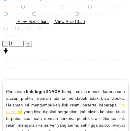
9NAGA
SLOT ONLINE
SLOT777
SLOT GACOR
RTP LIVE
CARA DEPOSIT
MAIN BIJAK 18+
Size
View Size Chart
View Size Chart
S
M
L
XL
Quantity
-
+
9NAGA: Link Login Slot Gacor Gampang Menang Anti Kalah
Mantap
Pencarian
link login 9NAGA
hampir selalu muncul karena satu
alasan praktis: domain utama mendadak tidak bisa dibuka.
Halaman ini mengumpulkan link resmi beserta beberapa
link
alternatif
yang bisa dipakai bergantian, jadi akses ke akun tidak
terputus saat satu domain terkena pemblokiran. Semua link
resmi mengarah ke server yang sama, sehingga saldo, riwayat