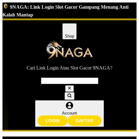
9NAGA: Link Login Slot Gacor Gampang Menang Anti
Kalah Mantap
Shop
Cari Link Login Atau Slot Gacor 9NAGA?
Account
LOGIN
DAFTAR