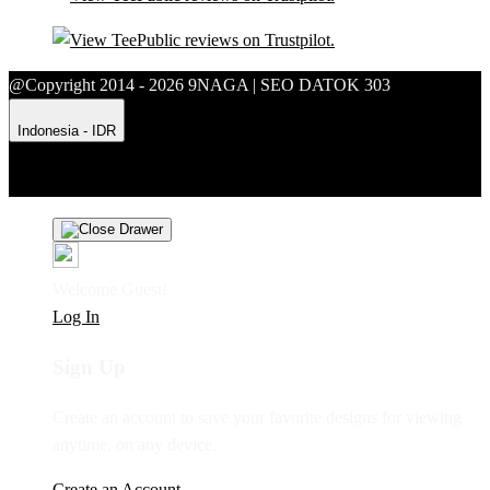
@Copyright 2014 - 2026 9NAGA | SEO DATOK 303
Indonesia - IDR
Product Safety
Intellectual Property Policy
CA: Do Not Sell My
Personal Information
Privacy Policy
Terms
Welcome Guest!
Log In
Sign Up
Create an account to save your favorite designs for viewing
anytime, on any device.
Create an Account