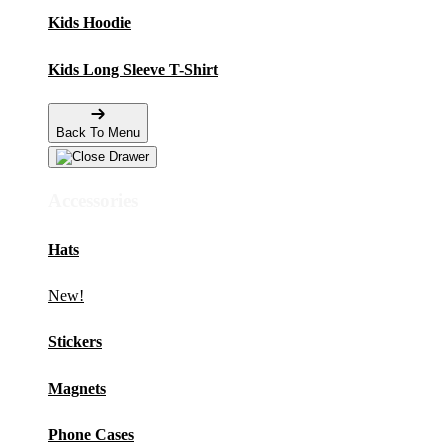
Kids Hoodie
Kids Long Sleeve T-Shirt
Back To Menu
Accessories
Hats
New!
Stickers
Magnets
Phone Cases