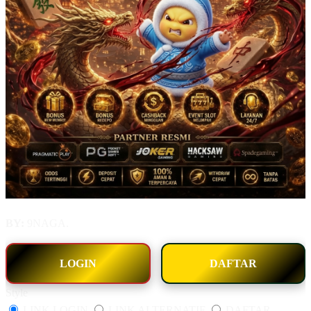
BY:
9NAGA.
LOGIN
DAFTAR
Style
LINK LOGIN
LINK ALTERNATIF
DAFTAR