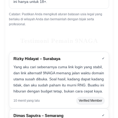
ini hanya untuk 18+.
Catatan: Pastikan Anda mengikuti aturan batasan usia legal yang
berlaku di wilayah Anda dan bermainlah dengan bijak serta
profesional.
Testimoni Pemain 9NAGA
Rizky Hidayat – Surabaya
✔
Yang aku cari sebenarnya cuma link login yang stabil,
dan link alternatif 9NAGA memang jalan waktu domain
utama susah dibuka. Soal hasil, kadang dapat kadang
tidak, dan aku sudah paham itu murni RNG. Buatku ini
hiburan dengan budget tetap, bukan cara cepat kaya.
10 menit yang lalu
Verified Member
Dimas Saputra – Semarang
✔