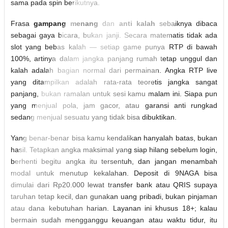
sama pada spin berikutnya.
Frasa
gampang menang
dan
anti kalah
sebaiknya dibaca
sebagai gaya bicara, bukan janji. Secara matematis tidak ada
slot yang bebas kalah — setiap game punya RTP di bawah
100%, artinya dalam jangka panjang rumah tetap unggul dan
kalah adalah bagian normal dari permainan. Angka RTP live
yang ditampilkan adalah rata-rata teoretis jangka sangat
panjang, bukan ramalan untuk sesi kamu malam ini. Siapa pun
yang menjual pola, jam gacor, atau garansi anti rungkad
sedang menjual sesuatu yang tidak bisa dibuktikan.
Yang benar-benar bisa kamu kendalikan hanyalah batas, bukan
hasil. Tetapkan angka maksimal yang siap hilang sebelum login,
berhenti begitu angka itu tersentuh, dan jangan menambah
modal untuk menutup kekalahan. Deposit di 9NAGA bisa
dimulai dari Rp20.000 lewat transfer bank atau QRIS supaya
taruhan tetap kecil, dan gunakan uang pribadi, bukan pinjaman
atau dana kebutuhan harian. Layanan ini khusus 18+; kalau
bermain sudah mengganggu keuangan atau waktu tidur, itu