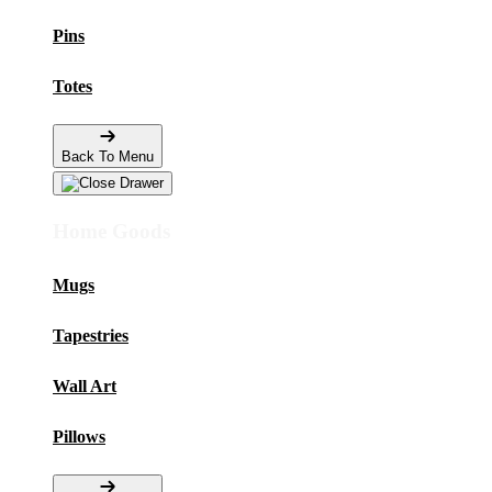
Pins
Totes
Back To Menu
Home Goods
Mugs
Tapestries
Wall Art
Pillows