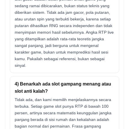
sedang ramai dibicarakan, bukan status teknis yang
diberikan sistem. Tidak ada jam gacor, pola putaran,
atau urutan spin yang terbukti bekerja, karena setiap
putaran dihasilkan RNG secara independen dan tidak
menyimpan memori hasil sebelumnya. Angka RTP live
yang ditampilkan adalah rata-rata teoretis jangka
sangat panjang, jadi berguna untuk mengenal
karakter game, bukan untuk memprediksi hasil sesi
kamu. Pakailah sebagai referensi, bukan sebagai
sinyal.
4) Benarkah ada slot gampang menang atau
slot anti kalah?
Tidak ada, dan kami memilih menjelaskannya secara
terbuka. Setiap game slot punya RTP di bawah 100
persen, artinya secara matematis keunggulan jangka
panjang berada di sisi rumah dan kekalahan adalah
bagian normal dari permainan. Frasa gampang