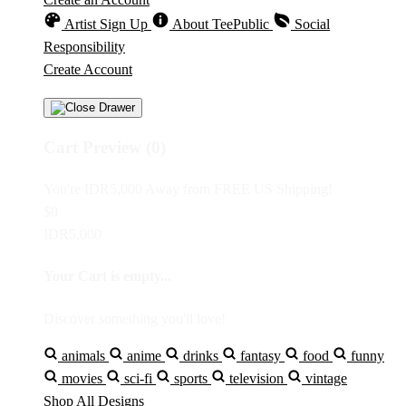
Artist Sign Up
About TeePublic
Social
Responsibility
Create Account
Cart Preview (0)
You're
IDR5,000
Away from
FREE US Shipping!
$0
IDR5,000
Your Cart is empty...
Discover something you'll love!
animals
anime
drinks
fantasy
food
funny
movies
sci-fi
sports
television
vintage
Shop All Designs