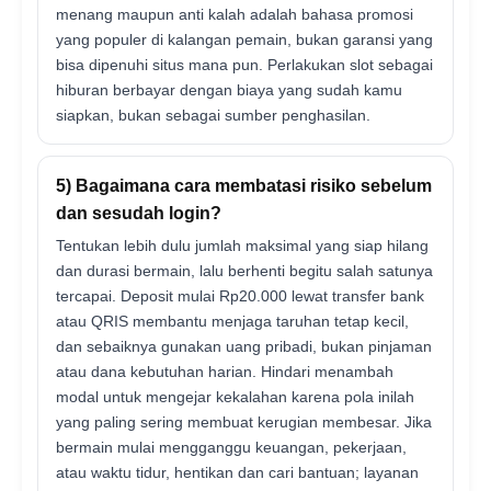
menang maupun anti kalah adalah bahasa promosi
yang populer di kalangan pemain, bukan garansi yang
bisa dipenuhi situs mana pun. Perlakukan slot sebagai
hiburan berbayar dengan biaya yang sudah kamu
siapkan, bukan sebagai sumber penghasilan.
5) Bagaimana cara membatasi risiko sebelum
dan sesudah login?
Tentukan lebih dulu jumlah maksimal yang siap hilang
dan durasi bermain, lalu berhenti begitu salah satunya
tercapai. Deposit mulai Rp20.000 lewat transfer bank
atau QRIS membantu menjaga taruhan tetap kecil,
dan sebaiknya gunakan uang pribadi, bukan pinjaman
atau dana kebutuhan harian. Hindari menambah
modal untuk mengejar kekalahan karena pola inilah
yang paling sering membuat kerugian membesar. Jika
bermain mulai mengganggu keuangan, pekerjaan,
atau waktu tidur, hentikan dan cari bantuan; layanan