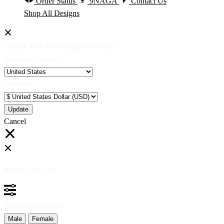
Order Status
9NAGA
Contact Us
Shop All Designs
Update Your Browsing Preferences
Shipping Country:
Currency:
Cancel
Katie:
5'10"
160
Select your person:
Male
Female