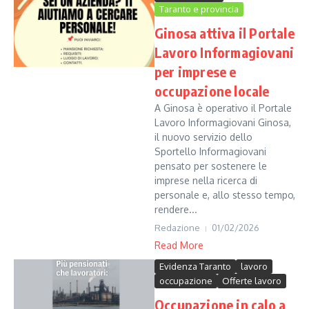
Taranto e provincia
Ginosa attiva il Portale
Lavoro Informagiovani
per imprese e
occupazione locale
A Ginosa è operativo il Portale
Lavoro Informagiovani Ginosa,
il nuovo servizio dello
Sportello Informagiovani
pensato per sostenere le
imprese nella ricerca di
personale e, allo stesso tempo,
rendere...
Redazione
01/02/2026
Read More
Evidenza Taranto
lavoro
occupazione
Offerte lavoro
Occupazione in calo a