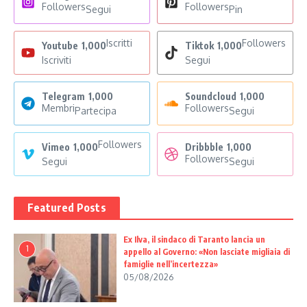
Followers
Followers
Segui
Pin
Iscritti
Followers
Youtube
1,000
Tiktok
1,000
Iscriviti
Segui
Telegram
1,000
Soundcloud
1,000
Membri
Followers
Partecipa
Segui
Followers
Vimeo
1,000
Dribbble
1,000
Followers
Segui
Segui
Featured Posts
Ex Ilva, il sindaco di Taranto lancia un
1
appello al Governo: «Non lasciate migliaia di
famiglie nell’incertezza»
05/08/2026