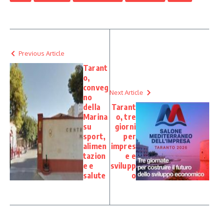
Previous Article
Tarant
o,
conveg
Next Article
no
della
Tarant
Marina
o, tre
su
giorni
sport,
per
alimen
impres
tazion
e e
e e
svilupp
salute
o