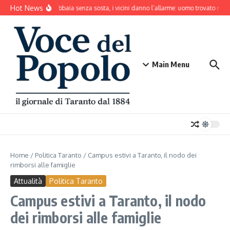
Salta al contenuto
Hot News
Il cane abbaia senza sosta, i vicini danno l’allarme: uomo trovato mort
Main Menu
Home
/
Politica Taranto
/
Campus estivi a Taranto, il nodo dei
rimborsi alle famiglie
Attualità
Politica Taranto
Campus estivi a Taranto, il nodo
dei rimborsi alle famiglie