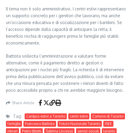
Il tema non è solo amministrativo. I centri estivi rappresentano
un supporto concreto per i genitori che lavorano, ma anche
un’occasione educativa e di socializzazione per i bambini. Se
l’accesso dipende dalla capacità di anticipare la retta, il
beneficio rischia di raggiungere prima le famiglie più stabili
economicamente.
Battista sollecita l’amministrazione a valutare forme
alternative, come il pagamento diretto ai gestori o
anticipazioni per i nuclei più fragili. La richiesta è di intervenire
prima della pubblicazione dell’avviso pubblico, così da evitare
che una misura pensata per sostenere i minori diventi di fatto
poco accessibile proprio a chi ne avrebbe maggiore bisogno.
Share Article
Tag:
Campus estivi a Taranto
centri estivi
Comune di Taranto
famiglie
Francesco Battista
Futuro Nazionale Taranto
ISEE
minori
Pietro Bitetti
Sabrina Lincesso
servizi sociali
taranto