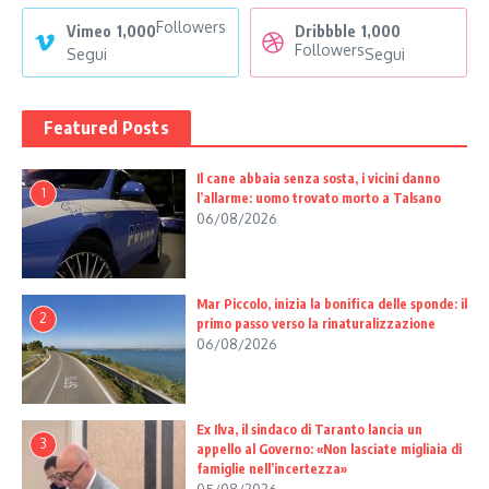
Followers
Vimeo
1,000
Dribbble
1,000
Followers
Segui
Segui
Featured Posts
Il cane abbaia senza sosta, i vicini danno
1
l’allarme: uomo trovato morto a Talsano
06/08/2026
Mar Piccolo, inizia la bonifica delle sponde: il
2
primo passo verso la rinaturalizzazione
06/08/2026
Ex Ilva, il sindaco di Taranto lancia un
3
appello al Governo: «Non lasciate migliaia di
famiglie nell’incertezza»
05/08/2026