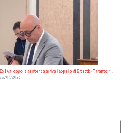
Ex Ilva, dopo la sentenza arriva l’appello di Bitetti: «Taranto n ...
28/07/2026