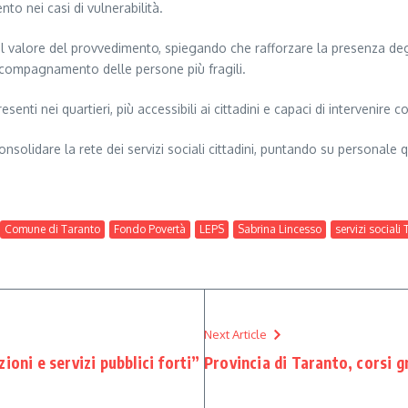
nto nei casi di vulnerabilità.
l valore del provvedimento, spiegando che rafforzare la presenza degli a
accompagnamento delle persone più fragili.
resenti nei quartieri, più accessibili ai cittadini e capaci di intervenir
olidare la rete dei servizi sociali cittadini, puntando su personale qu
Comune di Taranto
Fondo Povertà
LEPS
Sabrina Lincesso
servizi sociali
Next Article
ioni e servizi pubblici forti”
Provincia di Taranto, corsi g