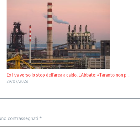
Ex Ilva verso lo stop dell’area a caldo, L’Abbate: «Taranto non p ...
29/07/2026
sono contrassegnati
*