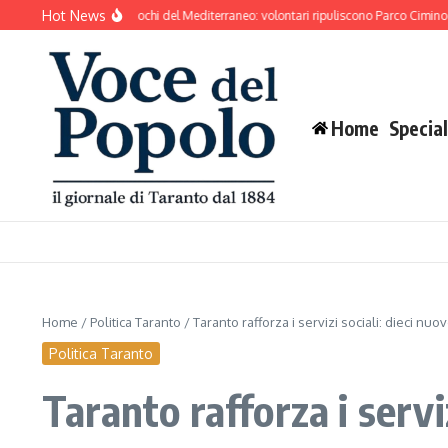
Salta al contenuto
Hot News
to si prepara ai Giochi del Mediterraneo: volontari ripuliscono Parco Cimino e l’are
Home
Special
Home
/
Politica Taranto
/
Taranto rafforza i servizi sociali: dieci n
Politica Taranto
Taranto rafforza i servi