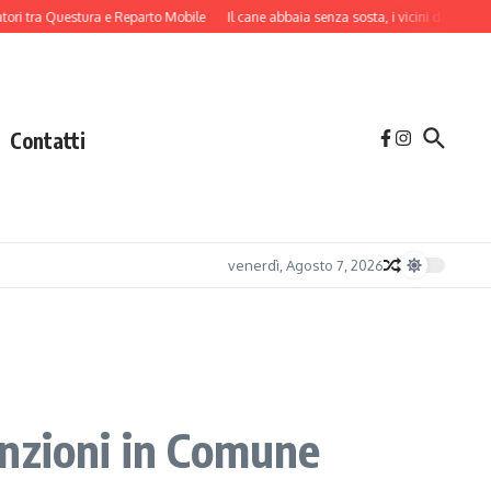
tra Questura e Reparto Mobile
Il cane abbaia senza sosta, i vicini danno l’allarm
Contatti
venerdì, Agosto 7, 2026
sunzioni in Comune