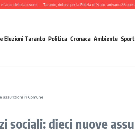
a dello Iacovone
Taranto, rinforzi per la Polizia di Stato: arrivano 26 operatori 
e Elezioni Taranto
Politica
Cronaca
Ambiente
Sport
uove assunzioni in Comune
zi sociali: dieci nuove as